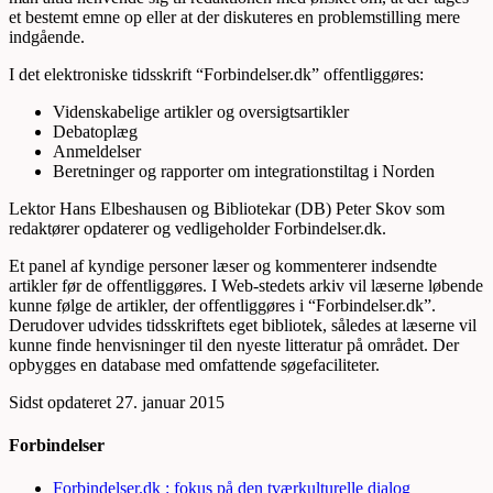
et bestemt emne op eller at der diskuteres en problemstilling mere
indgående.
I det elektroniske tidsskrift “Forbindelser.dk” offentliggøres:
Videnskabelige artikler og oversigtsartikler
Debatoplæg
Anmeldelser
Beretninger og rapporter om integrationstiltag i Norden
Lektor Hans Elbeshausen og Bibliotekar (DB) Peter Skov som
redaktører opdaterer og vedligeholder Forbindelser.dk.
Et panel af kyndige personer læser og kommenterer indsendte
artikler før de offentliggøres. I Web-stedets arkiv vil læserne løbende
kunne følge de artikler, der offentliggøres i “Forbindelser.dk”.
Derudover udvides tidsskriftets eget bibliotek, således at læserne vil
kunne finde henvisninger til den nyeste litteratur på området. Der
opbygges en database med omfattende søgefaciliteter.
Sidst opdateret 27. januar 2015
Forbindelser
Forbindelser.dk : fokus på den tværkulturelle dialog