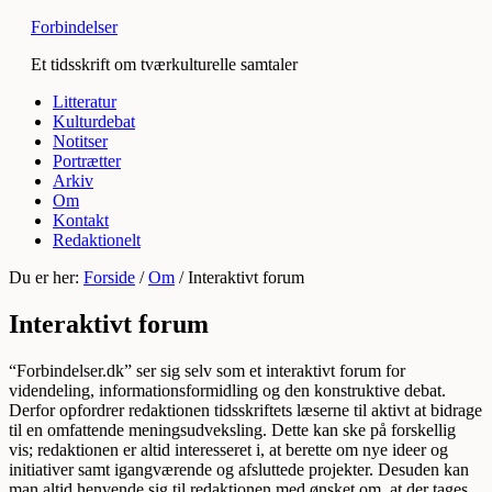
Forbindelser
Et tidsskrift om tværkulturelle samtaler
Litteratur
Kulturdebat
Notitser
Portrætter
Arkiv
Om
Kontakt
Redaktionelt
Du er her:
Forside
/
Om
/
Interaktivt forum
Interaktivt forum
“Forbindelser.dk” ser sig selv som et interaktivt forum for
videndeling, informationsformidling og den konstruktive debat.
Derfor opfordrer redaktionen tidsskriftets læserne til aktivt at bidrage
til en omfattende meningsudveksling. Dette kan ske på forskellig
vis; redaktionen er altid interesseret i, at berette om nye ideer og
initiativer samt igangværende og afsluttede projekter. Desuden kan
man altid henvende sig til redaktionen med ønsket om, at der tages