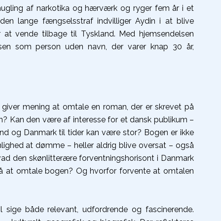
mugling af narkotika og hærværk og ryger fem år i et
en lange fængselsstraf indvilliger Aydin i at blive
r at vende tilbage til Tyskland. Med hjemsendelsen
sen som person uden navn, der varer knap 30 år,
 giver mening at omtale en roman, der er skrevet på
? Kan den være af interesse for et dansk publikum –
nd og Danmark til tider kan være stor? Bogen er ikke
ynlighed at dømme – heller aldrig blive oversat – også
vad den skønlitterære forventningshorisont i Danmark
å at omtale bogen? Og hvorfor forvente at omtalen
il sige både relevant, udfordrende og fascinerende.