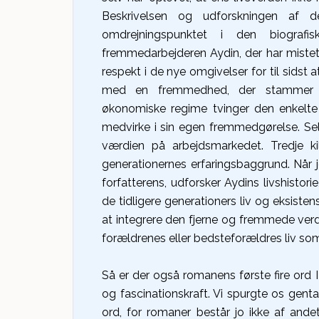
Beskrivelsen og udforskningen af 
omdrejningspunktet i den biograf
fremmedarbejderen Aydin, der har mistet
respekt i de nye omgivelser for til sidst 
med en fremmedhed, der stammer fr
økonomiske regime tvinger den enkelte 
medvirke i sin egen fremmedgørelse. Selv 
værdien på arbejdsmarkedet. Tredje k
generationernes erfaringsbaggrund. Når j
forfatterens, udforsker Aydins livshisto
de tidligere generationers liv og eksiste
at integrere den fjerne og fremmede verd
forældrenes eller bedsteforældres liv som
Så er der også romanens første fire ord 
og fascinationskraft. Vi spurgte os ge
ord, for romaner består jo ikke af and