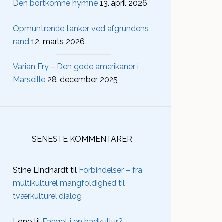
Den bortkomne hymne
13. april 2026
Opmuntrende tanker ved afgrundens
rand
12. marts 2026
Varian Fry – Den gode amerikaner i
Marseille
28. december 2025
SENESTE KOMMENTARER
Stine Lindhardt
til
Forbindelser – fra
multikulturel mangfoldighed til
tværkulturel dialog
Lone
til
Fanget i en hadkultur?