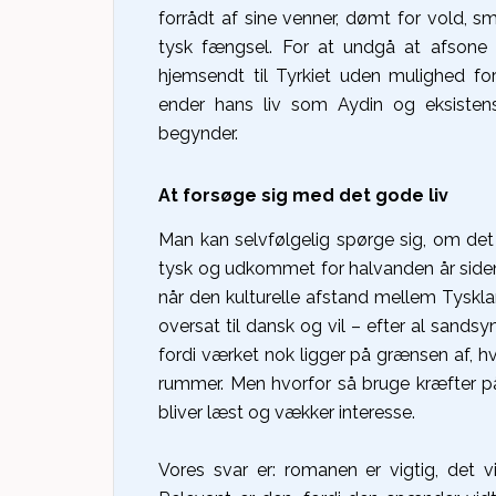
forrådt af sine venner, dømt for vold, s
tysk fængsel. For at undgå at afsone d
hjemsendt til Tyrkiet uden mulighed fo
ender hans liv som Aydin og eksisten
begynder.
At forsøge sig med det gode liv
Man kan selvfølgelig spørge sig, om det
tysk og udkommet for halvanden år siden
når den kulturelle afstand mellem Tyskla
oversat til dansk og vil – efter al sands
fordi værket nok ligger på grænsen af, h
rummer. Men hvorfor så bruge kræfter p
bliver læst og vækker interesse.
Vores svar er: romanen er vigtig, det v