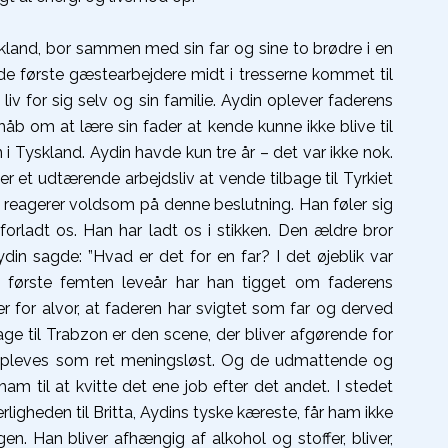
kland, bor sammen med sin far og sine to brødre i en
f de første gæstearbejdere midt i tresserne kommet til
iv for sig selv og sin familie. Aydin oplever faderens
åb om at lære sin fader at kende kunne ikke blive til
n i Tyskland. Aydin havde kun tre år – det var ikke nok.
ter et udtærende arbejdsliv at vende tilbage til Tyrkiet
n reagerer voldsom på denne beslutning. Han føler sig
forladt os. Han har ladt os i stikken. Den ældre bror
din sagde: ”Hvad er det for en far? I det øjeblik var
 første femten leveår har han tigget om faderens
r for alvor, at faderen har svigtet som far og derved
ge til Trabzon er den scene, der bliver afgørende for
iv opleves som ret meningsløst. Og de udmattende og
m til at kvitte det ene job efter det andet. I stedet
rligheden til Britta, Aydins tyske kæreste, får ham ikke
en. Han bliver afhængig af alkohol og stoffer, bliver,