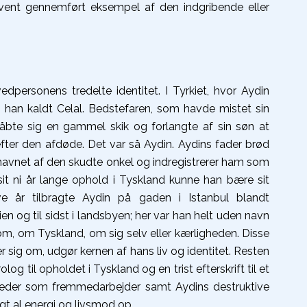
sekvent gennemført eksempel af den indgribende eller
personens tredelte identitet. I Tyrkiet, hvor Aydin
ev han kaldt Celal. Bedstefaren, som havde mistet sin
råbte sig en gammel skik og forlangte af sin søn at
fter den afdøde. Det var så Aydin. Aydins fader brød
 navnet af den skudte onkel og indregistrerer ham som
sit ni år lange ophold i Tyskland kunne han bære sit
ve år tilbragte Aydin på gaden i Istanbul blandt
en og til sidst i landsbyen; her var han helt uden navn
m, om Tyskland, om sig selv eller kærligheden. Disse
er sig om, udgør kernen af hans liv og identitet. Resten
og til opholdet i Tyskland og en trist efterskrift til et
gheder som fremmedarbejder samt Aydins destruktive
gt al energi og livsmod op.