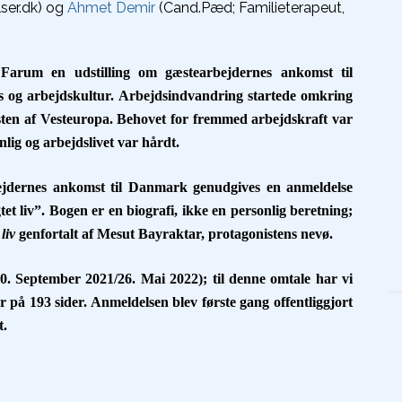
ser.dk) og
Ahmet Demir
(Cand.Pæd; Familieterapeut,
 Farum en udstilling om gæstearbejdernes ankomst til
is og arbejdskultur. Arbejdsindvandring startede omkring
sten af Vesteuropa. Behovet for fremmed arbejdskraft var
nlig og arbejdslivet var hårdt.
bejdernes ankomst til Danmark genudgives en anmeldelse
t liv”. Bogen er en biografi, ikke en personlig beretning;
liv
genfortalt af Mesut Bayraktar, protagonistens nevø.
0. September 2021/26. Mai 2022); til denne omtale har vi
 på 193 sider. Anmeldelsen blev første gang offentliggjort
t.