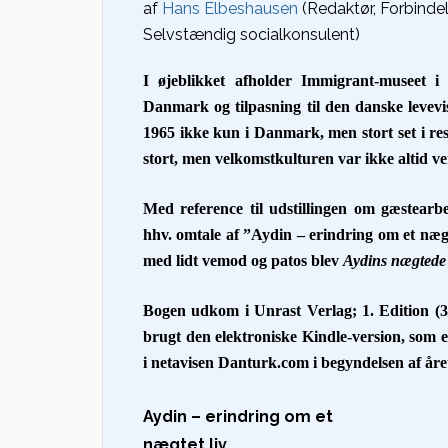
af
Hans Elbeshausen
(Redaktør, Forbindel
Selvstændig socialkonsulent)
I øjeblikket afholder Immigrant-museet i
Danmark og tilpasning til den danske levev
1965 ikke kun i Danmark, men stort set i re
stort, men velkomstkulturen var ikke altid ve
Med reference til udstillingen om gæstear
hhv. omtale af ”Aydin – erindring om et nægte
med lidt vemod og patos blev
Aydins nægtede 
Bogen udkom i Unrast Verlag; 1. Edition (3
brugt den elektroniske Kindle-version, som er
i netavisen Danturk.com i begyndelsen af åre
Aydin – erindring om et
nægtet liv