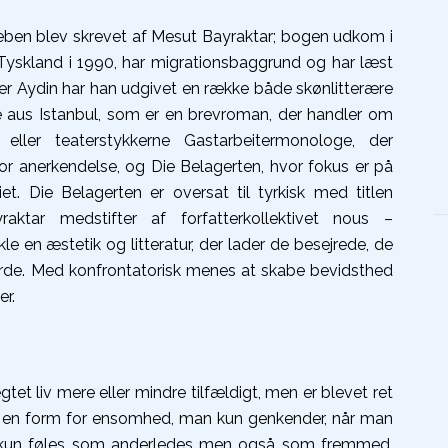
Leben blev skrevet af Mesut Bayraktar; bogen udkom i
 Tyskland i 1990, har migrationsbaggrund og har læst
over Aydin har han udgivet en række både skønlitterære
e aus Istanbul, som er en brevroman, der handler om
 eller teaterstykkerne Gastarbeitermonologe, der
r anerkendelse, og Die Belagerten, hvor fokus er på
iet. Die Belagerten er oversat til tyrkisk med titlen
aktar medstifter af forfatterkollektivet nous –
ikle en æstetik og litteratur, der lader de besejrede, de
de. Med konfrontatorisk menes at skabe bevidsthed
er.
tet liv mere eller mindre tilfældigt, men er blevet ret
 en form for ensomhed, man kun genkender, når man
ke kun føles som anderledes men også som fremmed.