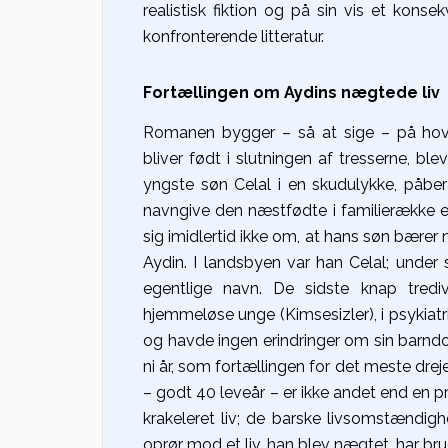
realistisk fiktion og på sin vis et kon
konfronterende litteratur.
Fortællingen om Aydins nægtede liv
Romanen bygger – så at sige – på hoved
bliver født i slutningen af tresserne, bl
yngste søn Celal i en skudulykke, påbe
navngive den næstfødte i familierække e
sig imidlertid ikke om, at hans søn bærer
Aydin. I landsbyen var han Celal; under 
egentlige navn. De sidste knap tredi
hjemmeløse unge (Kimsesizler), i psykiatri
og havde ingen erindringer om sin barndo
ni år, som fortællingen for det meste drej
– godt 40 leveår – er ikke andet end en prol
krakeleret liv; de barske livsomstændi
oprør mod et liv, han blev nægtet, har bru