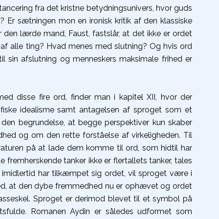
ncering fra det kristne betydningsunivers, hvor guds
? Er sætningen mon en ironisk kritik af den klassiske
den lærde mand, Faust, fastslår, at det ikke er ordet
af alle ting? Hvad menes med slutning? Og hvis ord
t til sin afslutning og menneskers maksimale frihed er
d disse fire ord, finder man i kapitel XII, hvor der
fiske idealisme samt antagelsen af sproget som et
d den begrundelse, at begge perspektiver kun skaber
ed og om den rette forståelse af virkeligheden. Til
raturen på at lade dem komme til ord, som hidtil har
 fremherskende tanker ikke er flertallets tanker, tales
imidlertid har tilkæmpet sig ordet, vil sproget være i
g med, at den dybe fremmedhed nu er ophævet og ordet
asseskel. Sproget er derimod blevet til et symbol på
igtsfulde. Romanen Aydin er således udformet som