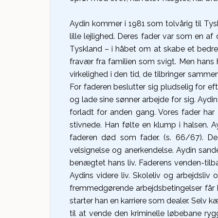
Aydin kommer i 1981 som tolvårig til Tys
lille lejlighed. Deres fader var som en a
Tyskland – i håbet om at skabe et bedre l
fravær fra familien som svigt. Men hans h
virkelighed i den tid, de tilbringer samme
For faderen beslutter sig pludselig for ef
og lade sine sønner arbejde for sig. Aydi
forladt for anden gang. Vores fader har 
stivnede. Han følte en klump i halsen. Ay
faderen død som fader. (s. 66/67). De
velsignelse og anerkendelse. Aydin sande
benægtet hans liv. Faderens venden-tilba
Aydins videre liv. Skoleliv og arbejdsl
fremmedgørende arbejdsbetingelser får ha
starter han en karriere som dealer. Selv kæ
til at vende den kriminelle løbebane rygg