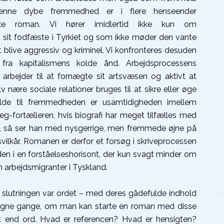
denne dybe fremmedhed er i flere henseender
iske roman. Vi hører imidlertid ikke kun om
 sit fodfæste i Tyrkiet og som ikke møder den vante
at blive aggressiv og kriminel. Vi konfronteres desuden
a kapitalismens kolde ånd. Arbejdsprocessens
arbejder til at fornægte sit artsvæsen og aktivt at
nære sociale relationer bruges til at sikre eller øge
ilde til fremmedheden er usamtidigheden imellem
eg-fortælleren, hvis biografi har meget tilfælles med
rie, så ser han med nysgerrige, men fremmede øjne på
nsvilkår. Romanen er derfor et forsøg i skriveprocessen
en i en forståelseshorisont, der kun svagt minder om
 arbejdsmigranter i Tyskland.
I slutningen var ordet – med deres gådefulde indhold
ntagne gange, om man kan starte en roman med disse
et end ord. Hvad er referencen? Hvad er hensigten?