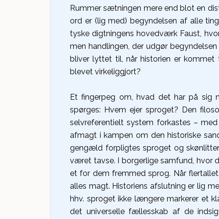
Rummer sætningen mere end blot en dista
ord er (lig med) begyndelsen af alle ting
tyske digtningens hovedværk Faust, hvor 
men handlingen, der udgør begyndelsen 
bliver lyttet til, når historien er komme
blevet virkeliggjort?
Et fingerpeg om, hvad det har på sig me
spørges: Hvem ejer sproget? Den filoso
selvreferentielt system forkastes – me
afmagt i kampen om den historiske sandh
gengæld forpligtes sproget og skønlitte
været tavse. I borgerlige samfund, hvor de
et for dem fremmed sprog. Når flertallet 
alles magt. Historiens afslutning er li
hhv. sproget ikke længere markerer et kl
det universelle fællesskab af de inds