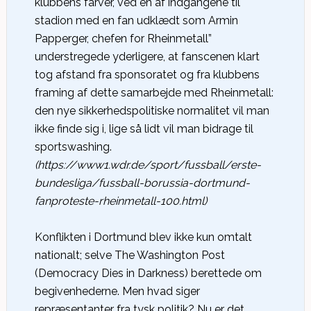
klubbens farver, ved en af indgangene til
stadion med en fan udklædt som Armin
Papperger, chefen for Rheinmetall”
understregede yderligere, at fanscenen klart
tog afstand fra sponsoratet og fra klubbens
framing af dette samarbejde med Rheinmetall:
den nye sikkerhedspolitiske normalitet vil man
ikke finde sig i, lige så lidt vil man bidrage til
sportswashing.
(https://www1.wdr.de/sport/fussball/erste-
bundesliga/fussball-borussia-dortmund-
fanproteste-rheinmetall-100.html)
Konflikten i Dortmund blev ikke kun omtalt
nationalt; selve The Washington Post
(Democracy Dies in Darkness) berettede om
begivenhederne. Men hvad siger
repræsentanter fra tysk politik? Nu er det