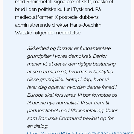
med Rheinmetall signalerer et skift, måske et
brud i den politiske kultur i Tyskland. På
medieplatformen X postede klubbens
administrerende direktør Hans-Joachim
Watzke følgende meddelelse:
Sikkerhed og forsvar er fundamentale
grundpiller i vores demokrati. Derfor
mener vi, at det er den rigtige beslutning
at se nærmere på, hvordan vi beskytter
disse grundpiller. Netop i dag, hvor vi
hver dag oplever, hvordan denne frihed i
Europa skal forsvares. Vi bør forholde os
til denne nye normalitet. Vi ser frem til
partnerskabet med Rheinmetall og åbner
som Borussia Dortmund bevidst op for
en dialog.
https://x.com/BVB/status/179573391
6302655