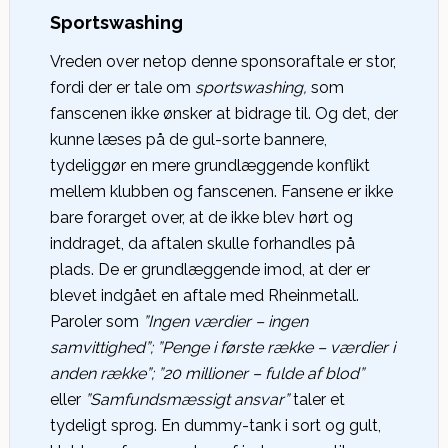
Sportswashing
Vreden over netop denne sponsoraftale er stor,
fordi der er tale om
sportswashing,
som
fanscenen ikke ønsker at bidrage til. Og det, der
kunne læses på de gul-sorte bannere,
tydeliggør en mere grundlæggende konflikt
mellem klubben og fanscenen. Fansene er ikke
bare forarget over, at de ikke blev hørt og
inddraget, da aftalen skulle forhandles på
plads. De er grundlæggende imod, at der er
blevet indgået en aftale med Rheinmetall.
Paroler som
”Ingen værdier – ingen
samvittighed”; ”Penge i første række – værdier i
anden række”; ”20 millioner – fulde af blod”
eller
”Samfundsmæssigt ansvar”
taler et
tydeligt sprog. En dummy-tank i sort og gult,