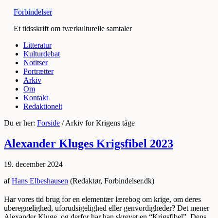
Forbindelser
Et tidsskrift om tværkulturelle samtaler
Litteratur
Kulturdebat
Notitser
Portrætter
Arkiv
Om
Kontakt
Redaktionelt
Du er her:
Forside
/
Arkiv for Krigens tåge
Alexander Kluges Krigsfibel 2023
19. december 2024
af
Hans Elbeshausen
(Redaktør, Forbindelser.dk)
Har vores tid brug for en elementær lærebog om krige, om deres
uberegnelighed, uforudsigelighed eller genvordigheder? Det mener
Alexander Kluge, og derfor har han skrevet en “Krigsfibel”. Dens