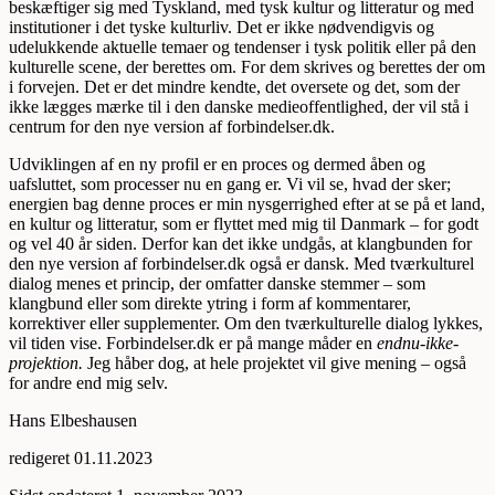
beskæftiger sig med Tyskland, med tysk kultur og litteratur og med
institutioner i det tyske kulturliv. Det er ikke nødvendigvis og
udelukkende aktuelle temaer og tendenser i tysk politik eller på den
kulturelle scene, der berettes om. For dem skrives og berettes der om
i forvejen. Det er det mindre kendte, det oversete og det, som der
ikke lægges mærke til i den danske medieoffentlighed, der vil stå i
centrum for den nye version af forbindelser.dk.
Udviklingen af en ny profil er en proces og dermed åben og
uafsluttet, som processer nu en gang er. Vi vil se, hvad der sker;
energien bag denne proces er min nysgerrighed efter at se på et land,
en kultur og litteratur, som er flyttet med mig til Danmark – for godt
og vel 40 år siden. Derfor kan det ikke undgås, at klangbunden for
den nye version af forbindelser.dk også er dansk. Med tværkulturel
dialog menes et princip, der omfatter danske stemmer – som
klangbund eller som direkte ytring i form af kommentarer,
korrektiver eller supplementer. Om den tværkulturelle dialog lykkes,
vil tiden vise. Forbindelser.dk er på mange måder en
endnu-ikke-
projektion.
Jeg håber dog, at hele projektet vil give mening – også
for andre end mig selv.
Hans Elbeshausen
redigeret 01.11.2023