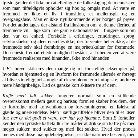
første gælder det ikke om at efterligne de folkeslag og de mennesker,
som man tilfældigvis opholder sig hos og omgås med. At være en
fremmed er ikke et liv i transition, et mellemspil og en
overgangsfase. Man er ikke nytilkommende eller borger på prøve.
For det andet tages der afstand fra illusionen om, at denne flerhed af
fremmede vil – lige som i de gamle nationalstater – fungere som om
den var en enhed. Forskelle i erfaringer, erindringer, sprog,
selvforståelser og ideer ensrettes ikke, der forventes heller ikke, at de
fremmede selv skal frembringe en majoritetskultur for fremmede.
Den eneste fremadrettede mulighed består i, at friheden ved at være
fremmede realiseres med hinanden, ikke mod hinanden.
I
E’s
breve skitseres der mange og ret forskellige eksempler på,
hvordan et hjemsted og en livsform for fremmede allerede er forsøgt
at blive virkeliggjort – nogle af eksemplerne er ret utopiske, andre er
mere håndgribelige. Lad os ganske kort skitsere tre af dem.
Kaffe med lidt sukker
fungerer normalt som en stiltiende
overenskomst mellem gæst og barista; formlen skaber hos dem, der
er fortrolige med konventionen og forventningerne, en følelse af
glæde og anerkendelse. Men i særlige tilfælde bliver den til et løsen
for:
her er det godt et være, her har jeg hjemme
. Som
E
fortæller,
kender den tyrkiske kaffekultur tre måder at drikke sin kaffe på: med
meget sukker, med sukker og med lidt sukker. Hvad der præcis
menes med disse mængdebetegnelser, er ikke nærmere bestemt, men