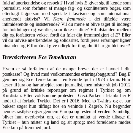
fuld af anerkendelse og respekt? Hvad hvis
E
giver sig til kende som
journalist, som forfatter af mange fag- og skønlitterære bøger, som
eftertragt fagperson med speciale i fascisme og som international
anerkendt aktivist? Vil
Kære fremmede
i det tilfælde være
intimiderende og insisterende? Vil du mene at blive taget til indtægt
for holdninger og værdier, som ikke er dine? Vil afstanden mellem
dig og forfatteren vokse, fordi du føler dig fremmedgjort af
E
? Eller
vil du udvise anerkendelse og solidaritet, fordi jeres erfaringer ligner
hinanden og
E
formår at give udtryk for ting, du tit har grublet over?
Brevskriveren
Ece Temelkuran
Hvem er så forfatteren af de mange breve, der er havnet i din
postkasse? Og hvad med vedkommendes erfaringsbaggrund? Bag
E
gemmer sig Ece Temelkuran – en kvinde født i 1973 i Izmir. Hun
læser til jura og har arbejdet som journalist, men mister sit job i 2012
på grund af kritiske reportager om regimet i Tyrkiet og om
Kurdistan. Efter voldsomme protester i Gezi-Parken i Istanbul er
E
nødt til at forlade Tyrkiet. Det er i 2016. Med to T-shirts og et par
bukser søger hun tilflugt hos en veninde i Zagreb. Nu begynder
hendes rastløse rejser gennem Europa og resten af verden. Samtidigt
bliver hun overbevist om, at det er umuligt at vende tilbage til
Tyrkiet – hun mister sig land og sit sprog; med forældrene mødes
Ece kun på fremmed jord.