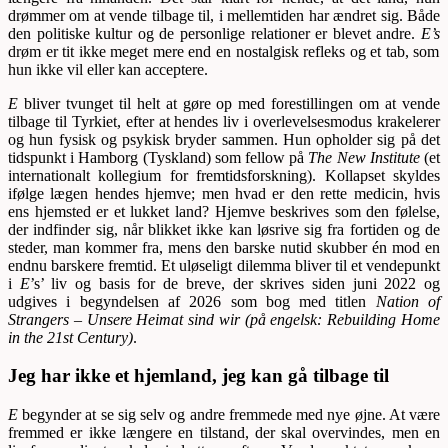
drømmer om at vende tilbage til, i mellemtiden har ændret sig. Både
den politiske kultur og de personlige relationer er blevet andre.
E’s
drøm er tit ikke meget mere end en nostalgisk refleks og et tab, som
hun ikke vil eller kan acceptere.
E
bliver tvunget til helt at gøre op med forestillingen om at vende
tilbage til Tyrkiet, efter at hendes liv i overlevelsesmodus krakelerer
og hun fysisk og psykisk bryder sammen. Hun opholder sig på det
tidspunkt i Hamborg (Tyskland) som fellow på
The New Institute
(et
internationalt kollegium for fremtidsforskning). Kollapset skyldes
ifølge lægen hendes hjemve; men hvad er den rette medicin, hvis
ens hjemsted er et lukket land? Hjemve beskrives som den følelse,
der indfinder sig, når blikket ikke kan løsrive sig fra fortiden og de
steder, man kommer fra, mens den barske nutid skubber én mod en
endnu barskere fremtid. Et uløseligt dilemma bliver til et vendepunkt
i
E
’s’ liv og basis for de breve, der skrives siden juni 2022 og
udgives i begyndelsen af 2026 som bog med titlen
Nation of
Strangers – Unsere Heimat sind wir (på engelsk: Rebuilding Home
in the 21st Century)
.
Jeg har ikke et hjemland, jeg kan gå tilbage til
E
begynder at se sig selv og andre fremmede med nye øjne. At være
fremmed er ikke længere en tilstand, der skal overvindes, men en