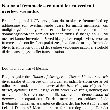
Nation af fremmede – en utopi for en verden i
overlevelsesmodus
Er du fulgt med i
E’s
breve, kan du måske se fremmedhed og
udgræsning som overhængende trussel for mange mennesker, om
muligt også for dig. Men er de breve mere end en af de
dommedagsprofetier, som der for tiden findes så mange af? Du vil
med ret kunne forvente, at
E
ved hjælp af eksempler viser, hvordan
fremmedhed som livsform praktiseres, hvordan de mange fremmede
bliver til en nation og hvad det særlige ved denne nation er i forhold
til den danske, tyske eller franske nation.
Der, hvor vi er, har vi hjemme
Bogens tyske titel
Nation of Strangers – Unsere Heimat sind wir
giver måske et fingerpeg om, hvordan en sådan livsform opstår og
udformes. I undertitlen fremhæves at
der, hvor vi er, har vi (eller har
hjertet) hjemme
. Dette udsagn er nu heller ikke særlig konkret; der
mangler præciseringer med henblik på, hvordan denne
nation af
fremmede
er organiseret. Er den mere end en enklave af de
flygtninge, migranter, asylanter og illegale, der har bosat sig i et land
f.eks. i Danmark? Men undertitlen forklarer dog to ting. For det