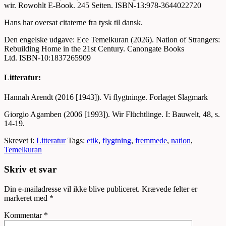
wir. Rowohlt E-Book. 245 Seiten. ISBN-13:978-3644022720
Hans har oversat citaterne fra tysk til dansk.
Den engelske udgave: Ece Temelkuran (2026). Nation of Strangers:
Rebuilding Home in the 21st Century. Canongate Books
Ltd. ISBN-10:1837265909
Litteratur:
Hannah Arendt (2016 [1943]). Vi flygtninge. Forlaget Slagmark
Giorgio Agamben (2006 [1993]). Wir Flüchtlinge. I: Bauwelt, 48, s.
14-19.
Skrevet i:
Litteratur
Tags:
etik
,
flygtning
,
fremmede
,
nation
,
Temelkuran
Skriv et svar
Din e-mailadresse vil ikke blive publiceret.
Krævede felter er
markeret med
*
Kommentar
*