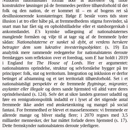
Nutidens nationalstater formår ikke at adressere og finde
konstruktive løsninger på de fremmedes perifere tilhørsforhold til det
folk og den nation, de er kommet til – en af bogens ret så
desillusionerende konstateringer. Ifølge
E
består vores tids store
illusion i at tro eller håbe på, at fremmedhedens stigma forsvinder, så
snart man har fået sig en opholdstilladelse eller et statsborgerskab i
ankomstlandet.
E’s
kyniske udlægning af nationalstaternes
manglende formåen og vilje til at tage sig af de fremmede lyder
sådan:
Nationalstaterne er sunket så dybt, at verdens herskere
betragter dem som lukrative investeringsobjekter.
(s. 19) En
analytisk mere rammende redegørelse for nationalstatens deroute
fremlægges som refleksion over et foredrag, som
E
har holdt i 2019
i England for
The House of Lords
. Her er argumentet:
nationalstatens oprindelse, struktur og selvforståelse bygger på tre
principper: folk, stat og territorium. Integration og inklusion er derfor
betinget af afstamning og et tæt territorialt tilhørsforhold. Set i et
nationalstatsligt perspektiv er de fremmede
flygtninge, migranter,
asylanter eller illegale
og deres sande hjemsted vil altid være deres
oprindelsesland (s. 124). Selv det at sikre landets grænser udadtil og
føre en remigrationspolitik indadtil er i lyset af det stigende antal
fremmede ikke andet end ønsketænkning og mangel på social
fantasi. For fremmedhed er blevet et massefænomen: vi fremmede er
allerede mange og bliver stadig flere; i 2070 regnes med 3,5
milliarder mennesker, der har måttet forlade deres hjemsted (s. 17).
Dette fremskynder nationalstatens deroute yderligere.