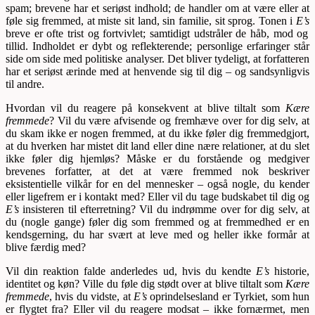
spam; brevene har et seriøst indhold; de handler om at være eller at
føle sig fremmed, at miste sit land, sin familie, sit sprog. Tonen i
E’s
breve er ofte trist og fortvivlet; samtidigt udstråler de håb, mod og
tillid. Indholdet er dybt og reflekterende; personlige erfaringer står
side om side med politiske analyser. Det bliver tydeligt, at forfatteren
har et seriøst ærinde med at henvende sig til dig – og sandsynligvis
til andre.
Hvordan vil du reagere på konsekvent at blive tiltalt som
Kære
fremmede
? Vil du være afvisende og fremhæve over for dig selv, at
du skam ikke er nogen fremmed, at du ikke føler dig fremmedgjort,
at du hverken har mistet dit land eller dine nære relationer, at du slet
ikke føler dig hjemløs? Måske er du forstående og medgiver
brevenes forfatter, at det at være fremmed nok beskriver
eksistentielle vilkår for en del mennesker – også nogle, du kender
eller ligefrem er i kontakt med? Eller vil du tage budskabet til dig og
E’s
insisteren til efterretning? Vil du indrømme over for dig selv, at
du (nogle gange) føler dig som fremmed og at fremmedhed er en
kendsgerning, du har svært at leve med og heller ikke formår at
blive færdig med?
Vil din reaktion falde anderledes ud, hvis du kendte
E’s
historie,
identitet og køn? Ville du føle dig stødt over at blive tiltalt som
Kære
fremmede
, hvis du vidste, at
E’s
oprindelsesland er Tyrkiet, som hun
er flygtet fra? Eller vil du reagere modsat – ikke fornærmet, men