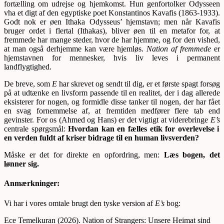
fortælling om udrejse og hjemkomst. Hun genfortolker Odysseen
vha et digt af den egyptiske poet Konstantinos Kavafis (1863-1933).
Godt nok er øen Ithaka Odysseus’ hjemstavn; men når Kavafis
bruger ordet i flertal (Ithakas), bliver øen til en metafor for, at
fremmede har mange steder, hvor de har hjemme, og for den vished,
at man også derhjemme kan være hjemløs.
Nation af fremmede
er
hjemstavnen for mennesker, hvis liv leves i permanent
landflygtighed.
De breve, som
E
har skrevet og sendt til dig, er et første spagt forsøg
på at udtænke en livsform passende til en realitet, der i dag allerede
eksisterer for nogen, og formidle disse tanker til nogen, der har fået
en svag fornemmelse af, at fremtiden medfører flere tab end
gevinster. For os (Ahmed og Hans) er det vigtigt at viderebringe
E’s
centrale spørgsmål:
Hvordan kan en fælles etik for overlevelse i
en verden fuldt af kriser bidrage til en human livsverden?
Måske er det for direkte en opfordring, men:
Læs bogen, det
lønner sig.
Anmærkninger:
Vi har i vores omtale brugt den tyske version af
E’s
bog:
Ece Temelkuran (2026). Nation of Strangers: Unsere Heimat sind