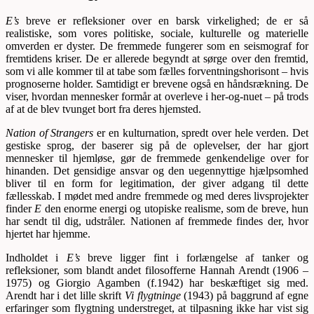
E’s
breve er refleksioner over en barsk virkelighed; de er så
realistiske, som vores politiske, sociale, kulturelle og materielle
omverden er dyster. De fremmede fungerer som en seismograf for
fremtidens kriser. De er allerede begyndt at sørge over den fremtid,
som vi alle kommer til at tabe som fælles forventningshorisont – hvis
prognoserne holder. Samtidigt er brevene også en håndsrækning. De
viser, hvordan mennesker formår at overleve i her-og-nuet – på trods
af at de blev tvunget bort fra deres hjemsted.
Nation of Strangers
er en kulturnation, spredt over hele verden. Det
gestiske sprog, der baserer sig på de oplevelser, der har gjort
mennesker til hjemløse, gør de fremmede genkendelige over for
hinanden. Det gensidige ansvar og den uegennyttige hjælpsomhed
bliver til en form for legitimation, der giver adgang til dette
fællesskab. I mødet med andre fremmede og med deres livsprojekter
finder
E
den enorme energi og utopiske realisme, som de breve, hun
har sendt til dig, udstråler. Nationen af fremmede findes der, hvor
hjertet har hjemme.
Indholdet i
E’s
breve ligger fint i forlængelse af tanker og
refleksioner, som blandt andet filosofferne Hannah Arendt (1906 –
1975) og Giorgio Agamben (f.1942) har beskæftiget sig med.
Arendt har i det lille skrift
Vi flygtninge
(1943) på baggrund af egne
erfaringer som flygtning understreget, at tilpasning ikke har vist sig