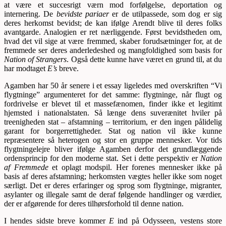
at være et succesrigt værn mod forfølgelse, deportation og
internering. De
bevidste pariaer
er de utilpassede, som dog er sig
deres herkomst bevidst; de kan ifølge Arendt blive til deres folks
avantgarde. Analogien er ret nærliggende. Først bevidstheden om,
hvad det vil sige at være fremmed, skaber forudsætninger for, at de
fremmede ser deres anderledeshed og mangfoldighed som basis for
Nation of Strangers
. Også dette kunne have været en grund til, at du
har modtaget
E’s
breve.
Agamben har 50 år senere i et essay ligeledes med overskriften “Vi
flygtninge” argumenteret for det samme: flygtninge, når flugt og
fordrivelse er blevet til et massefænomen, finder ikke et legitimt
hjemsted i nationalstaten. Så længe dens suverænitet hviler på
treenigheden stat – afstamning – territorium, er den ingen pålidelig
garant for borgerrettigheder. Stat og nation vil ikke kunne
repræsentere så heterogen og stor en gruppe mennesker. Vor tids
flygtningelejre bliver ifølge Agamben derfor det grundlæggende
ordensprincip for den moderne stat. Set i dette perspektiv er
Nation
af Fremmede
et oplagt modspil. Her forenes mennesker ikke på
basis af deres afstamning; herkomsten vægtes heller ikke som noget
særligt. Det er deres erfaringer og sprog som flygtninge, migranter,
asylanter og illegale samt de deraf følgende handlinger og værdier,
der er afgørende for deres tilhørsforhold til denne nation.
I hendes sidste breve kommer
E
ind på Odysseen, vestens store