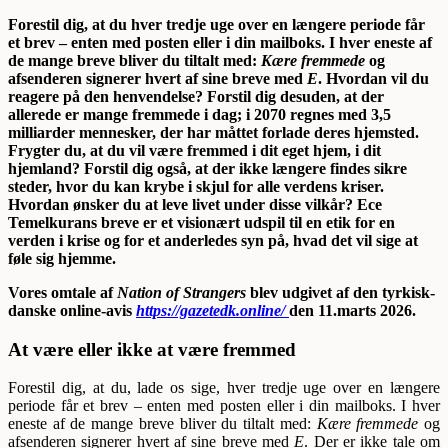
Forestil dig, at du hver tredje uge over en længere periode får
et brev – enten med posten eller i din mailboks. I hver eneste af
de mange breve bliver du tiltalt med:
Kære fremmede
og
afsenderen signerer hvert af sine breve med
E
. Hvordan vil du
reagere på den henvendelse? Forstil dig desuden, at der
allerede er mange fremmede i dag; i 2070 regnes med 3,5
milliarder mennesker, der har måttet forlade deres hjemsted.
Frygter du, at du vil være
fremmed i dit eget hjem, i dit
hjemland?
Forstil dig også, at
der ikke længere findes sikre
steder, hvor du kan krybe i skjul for alle verdens kriser.
Hvordan ønsker du at leve livet under disse vilkår? Ece
Temelkurans breve er et visionært udspil til en
etik for en
verden i krise og for et anderledes syn på, hvad det vil sige at
føle sig hjemme.
Vores omtale af
Nation of Strangers
blev udgivet af den tyrkisk-
danske online-avis
https://gazetedk.online/
den 11.marts 2026.
At være eller ikke at være fremmed
Forestil dig, at du, lade os sige, hver tredje uge over en længere
periode får et brev – enten med posten eller i din mailboks. I hver
eneste af de mange breve bliver du tiltalt med:
Kære fremmede
og
afsenderen signerer hvert af sine breve med
E
. Der er ikke tale om