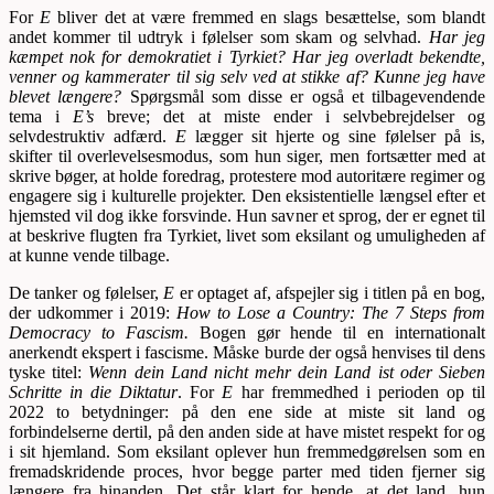
For
E
bliver det at være fremmed en slags besættelse, som blandt
andet kommer til udtryk i følelser som skam og selvhad.
Har jeg
kæmpet nok for demokratiet i Tyrkiet? Har jeg overladt bekendte,
venner og kammerater til sig selv ved at stikke af? Kunne jeg have
blevet længere?
Spørgsmål som disse er også et tilbagevendende
tema i
E’s
breve; det at miste ender i selvbebrejdelser og
selvdestruktiv adfærd.
E
lægger sit hjerte og sine følelser på is,
skifter til overlevelsesmodus, som hun siger, men fortsætter med at
skrive bøger, at holde foredrag, protestere mod autoritære regimer og
engagere sig i kulturelle projekter. Den eksistentielle længsel efter et
hjemsted vil dog ikke forsvinde. Hun savner et sprog, der er egnet til
at beskrive flugten fra Tyrkiet, livet som eksilant og umuligheden af
at kunne vende tilbage.
De tanker og følelser,
E
er optaget af, afspejler sig i titlen på en bog,
der udkommer i 2019:
How to Lose a Country: The 7 Steps from
Democracy to Fascism.
Bogen gør hende til en internationalt
anerkendt ekspert i fascisme. Måske burde der også henvises til dens
tyske titel:
Wenn dein Land nicht mehr dein Land ist oder Sieben
Schritte in die Diktatur
. For
E
har fremmedhed i perioden op til
2022 to betydninger: på den ene side at miste sit land og
forbindelserne dertil, på den anden side at have mistet respekt for og
i sit hjemland. Som eksilant oplever hun fremmedgørelsen som en
fremadskridende proces, hvor begge parter med tiden fjerner sig
længere fra hinanden. Det står klart for hende, at det land, hun