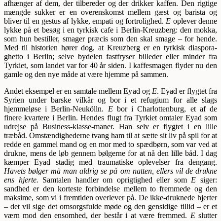
afhænger af dem, der tilbereder og der drikker kaffen. Den rigtige
mængde sukker er en overenskomst mellem gæst og barista og
bliver til en gestus af lykke, empati og fortrolighed.
E
oplever denne
lykke på et besøg i en tyrkisk cafe i Berlin-Kreuzberg: den mokka,
som hun bestiller, smager præcis som den skal smage – for hende.
Med til historien hører dog, at Kreuzberg er en tyrkisk diaspora-
ghetto i Berlin; selve bydelen fastfryser billeder eller minder fra
Tyrkiet, som landet var for 40 år siden. I kaffesmagen flyder nu den
gamle og den nye måde at være hjemme på sammen.
Andet eksempel er en samtale mellem Eyad og
E
. Eyad er flygtet fra
Syrien under barske vilkår og bor i et refugium for alle slags
hjemmeløse i Berlin-Neukölln.
E
bor i Charlottenburg, et af de
finere kvartere i Berlin. Hendes flugt fra Tyrkiet omtaler Eyad som
udrejse på Business-klasse-maner. Han selv er flygtet i en lille
træbåd. Omstændighederne tvang ham til at sætte sit liv på spil for at
redde en gammel mand og en mor med to spædbørn, som var ved at
drukne, mens de løb gennem bølgerne for at nå den lille båd. I dag
kæmper Eyad stadig med traumatiske oplevelser fra dengang.
Havets bølger må man aldrig se på om natten, ellers vil de drukne
ens hjerte.
Samtalen handler om oprigtighed eller som
E
siger:
sandhed er den korteste forbindelse mellem to fremmede og den
maksime, som vi i fremtiden overlever på. De ikke-druknede hjerter
– det vil sige det omsorgsfulde møde og den gensidige tillid – er et
værn mod den ensomhed, der består i at være fremmed.
E
slutter