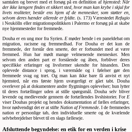
samtalen og brevet med et forsøg på en definition af
hjemsted
:
Når
der ikke længere findes et sikkert sted, hvor man kan krybe i skjul for
livets realiteter, består ens hjem af de mennesker, som støtter en,
selvom deres hænder allerede er fyldte.
(s. 173) Værestedet
Refugio
i Neukölln eller migrationspolitikken i Palermo er forsøg på at skabe
nye hjemmesteder for fremmede.
Douha er en ung mor fra Syrien.
E
møder hende i en paneldebat om
migration, racisme og fremmedhad. For Douha er det kun de
fremmede, der forstår den smerte, der er forbundet med at være
fremmed. Hun har mødt mange velmenende mennesker. Men
selvom den anden part er forstående og åben, forbliver deres
specifikke erfaringer og livsformer ukendte for hinanden. Den
oplevede distance i sprog, i væremåde og i følelser gør den
fremmede svag og træt. Og man kan ikke bare få anvist et nyt
hjemsted, når ens første hjem uvægerligt er gået tabt. Douha
overlever på at dokumentere andre flygtninges oplevelser; hun lytter
til deres fortællinger uden at stille spørgsmål. Douha selv bliver
levende og medlevende gennem de fortællendes livshistorier. For
E
viser Douhas projekt og hendes dokumentation af fælles erfaringer,
hvor nødvendigt det er at stifte
Nation af Fremmede
. I de fremmedes
nation er personlige tab, den individuelle smerte og de kvælende
selvbebrejdelser blevet til en slags fælleseje.
Afsluttende begyndelse: en etik for en verden i krise