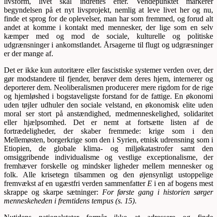
livsform, livet skal indrettes efter. Vendepunktet markerer
begyndelsen på et nyt livsprojekt, nemlig at leve livet her og nu,
finde et sprog for de oplevelser, man har som fremmed, og forud alt
andet at komme i kontakt med mennesker, der lige som en selv
kæmper med og mod de sociale, kulturelle og politiske
udgrænsninger i ankomstlandet. Årsagerne til flugt og udgræsninger
er der mange af.
Det er ikke kun autoritære eller fascistiske systemer verden over, der
gør modstandere til fjender, berøver dem deres hjem, internerer og
deporterer dem. Neoliberalismen producerer mere rigdom for de rige
og hjemløshed i bogstaveligste forstand for de fattige. En økonomi
uden tøjler udhuler den sociale velstand, en økonomisk elite uden
moral ser stort på anstændighed, medmenneskelighed, solidaritet
eller hjælpsomhed. Det er nemt at fortsætte listen af de
fortrædeligheder, der skaber fremmede: krige som i den
Mellemøsten, borgerkrige som den i Syrien, etnisk udrensning som i
Etiopien, de globale klima- og miljøkatastrofer samt den
omsiggribende individualisme og vestlige exceptionalisme, der
fremhæver forskelle og mindsker ligheder mellem mennesker og
folk. Alle krisetegn tilsammen og den øjensynligt ustoppelige
fremvækst af en ugæstfri verden sammenfatter
E
i en af bogens mest
skrappe og skarpe sætninger:
For første gang i historien sørger
menneskeheden i fremtidens tempus (s. 15)
.