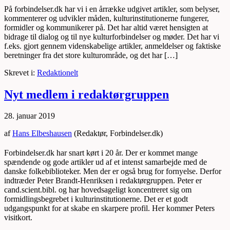
På forbindelser.dk har vi i en årrække udgivet artikler, som belyser,
kommenterer og udvikler måden, kulturinstitutionerne fungerer,
formidler og kommunikerer på. Det har altid været hensigten at
bidrage til dialog og til nye kulturforbindelser og møder. Det har vi
f.eks. gjort gennem videnskabelige artikler, anmeldelser og faktiske
beretninger fra det store kulturområde, og det har […]
Skrevet i:
Redaktionelt
Nyt medlem i redaktørgruppen
28. januar 2019
af
Hans Elbeshausen
(Redaktør, Forbindelser.dk)
Forbindelser.dk har snart kørt i 20 år. Der er kommet mange
spændende og gode artikler ud af et intenst samarbejde med de
danske folkebiblioteker. Men der er også brug for fornyelse. Derfor
indtræder Peter Brandt-Henriksen i redaktørgruppen. Peter er
cand.scient.bibl. og har hovedsageligt koncentreret sig om
formidlingsbegrebet i kulturinstitutionerne. Det er et godt
udgangspunkt for at skabe en skarpere profil. Her kommer Peters
visitkort.