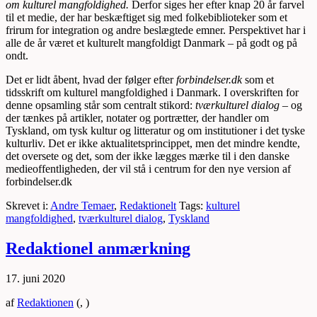
om kulturel mangfoldighed.
Derfor siges her efter knap 20 år farvel
til et medie, der har beskæftiget sig med folkebiblioteker som et
frirum for integration og andre beslægtede emner. Perspektivet har i
alle de år været et kulturelt mangfoldigt Danmark – på godt og på
ondt.
Det er lidt åbent, hvad der følger efter
forbindelser.dk
som et
tidsskrift om kulturel mangfoldighed i Danmark. I overskriften for
denne opsamling står som centralt stikord:
tværkulturel dialog
– og
der tænkes på artikler, notater og portrætter, der handler
om
Tyskland, om tysk kultur og litteratur og om institutioner i det tyske
kulturliv. Det er ikke aktualitetsprincippet, men det mindre kendte,
det oversete og det, som der ikke lægges mærke til i den danske
medieoffentligheden, der vil stå i centrum for den nye version af
forbindelser.dk
Skrevet i:
Andre Temaer
,
Redaktionelt
Tags:
kulturel
mangfoldighed
,
tværkulturel dialog
,
Tyskland
Redaktionel anmærkning
17. juni 2020
af
Redaktionen
(, )