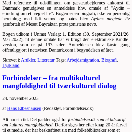
Med reference til udstillingen om gæstearbejdernes ankomst til
Danmark genudgives en anmeldelse hhv. omtale af ”Aydin –
erindring om et nægtet liv”. Bogen er en biografi, ikke en personlig
beretning; med lidt vemod og patos blev
Aydins nægtede liv
genfortalt af Mesut Bayraktar, protagonistens nevø.
Bogen udkom i Unrast Verlag; 1. Edition (30. September 2021/26.
Mai 2022); til denne omtale har vi brugt den elektroniske Kindle-
version, som er på 193 sider. Anmeldelsen blev første gang
offentliggjort i netavisen Danturk.com i begyndelsen af året.
Skrevet i:
Artikler
,
Litteratur
Tags:
Arbejdsmigration
,
Biografi
,
Tyskland
Forbindelser – fra multikulturel
mangfoldighed til tværkulturel dialog
24. november 2023
af
Hans Elbeshausen
(Redaktør, Forbindelser.dk)
Alt har sin tid. Det gælder også for
forbindelser.dk som et tidsskrift
om kulturel mangfoldighed.
Derfor siges her efter knap 20 år farvel
til et medie, der har beskæftiget sig med folkebiblioteker som et