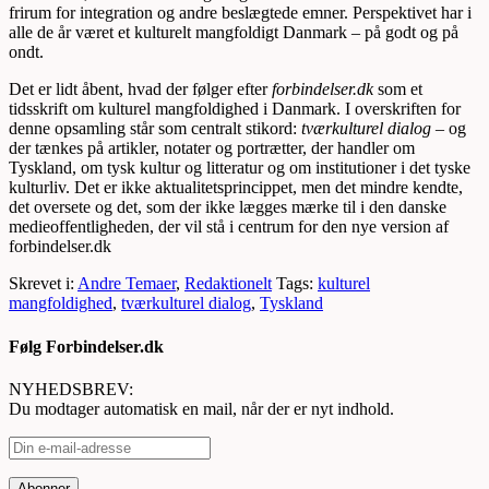
frirum for integration og andre beslægtede emner. Perspektivet har i
alle de år været et kulturelt mangfoldigt Danmark – på godt og på
ondt.
Det er lidt åbent, hvad der følger efter
forbindelser.dk
som et
tidsskrift om kulturel mangfoldighed i Danmark. I overskriften for
denne opsamling står som centralt stikord:
tværkulturel dialog
– og
der tænkes på artikler, notater og portrætter, der handler
om
Tyskland, om tysk kultur og litteratur og om institutioner i det tyske
kulturliv. Det er ikke aktualitetsprincippet, men det mindre kendte,
det oversete og det, som der ikke lægges mærke til i den danske
medieoffentligheden, der vil stå i centrum for den nye version af
forbindelser.dk
Skrevet i:
Andre Temaer
,
Redaktionelt
Tags:
kulturel
mangfoldighed
,
tværkulturel dialog
,
Tyskland
Følg Forbindelser.dk
NYHEDSBREV:
Du modtager automatisk en mail, når der er nyt indhold.