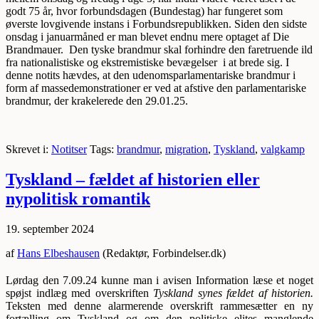
godt 75 år, hvor forbundsdagen (Bundestag) har fungeret som
øverste lovgivende instans i Forbundsrepublikken. Siden den sidste
onsdag i januarmåned er man blevet endnu mere optaget af Die
Brandmauer. Den tyske brandmur skal forhindre den faretruende ild
fra nationalistiske og ekstremistiske bevægelser i at brede sig. I
denne notits hævdes, at den udenomsparlamentariske brandmur i
form af massedemonstrationer er ved at afstive den parlamentariske
brandmur, der krakelerede den 29.01.25.
Skrevet i:
Notitser
Tags:
brandmur
,
migration
,
Tyskland
,
valgkamp
Tyskland – fældet af historien eller
nypolitisk romantik
19. september 2024
af
Hans Elbeshausen
(Redaktør, Forbindelser.dk)
Lørdag den 7.09.24 kunne man i avisen Information læse et noget
spøjst indlæg med overskriften
Tyskland synes fældet af historien.
Teksten med denne alarmerende overskrift rammesætter en ny
fortælling om Tyskland og om den politiske elites manglende