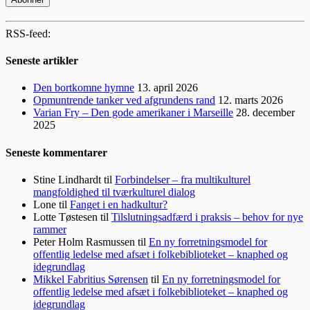
RSS-feed:
Seneste artikler
Den bortkomne hymne
13. april 2026
Opmuntrende tanker ved afgrundens rand
12. marts 2026
Varian Fry – Den gode amerikaner i Marseille
28. december
2025
Seneste kommentarer
Stine Lindhardt
til
Forbindelser – fra multikulturel
mangfoldighed til tværkulturel dialog
Lone
til
Fanget i en hadkultur?
Lotte Tøstesen
til
Tilslutningsadfærd i praksis – behov for nye
rammer
Peter Holm Rasmussen
til
En ny forretningsmodel for
offentlig ledelse med afsæt i folkebiblioteket – knaphed og
idegrundlag
Mikkel Fabritius Sørensen
til
En ny forretningsmodel for
offentlig ledelse med afsæt i folkebiblioteket – knaphed og
idegrundlag