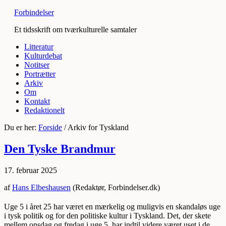
Forbindelser
Et tidsskrift om tværkulturelle samtaler
Litteratur
Kulturdebat
Notitser
Portrætter
Arkiv
Om
Kontakt
Redaktionelt
Du er her:
Forside
/
Arkiv for Tyskland
Den Tyske Brandmur
17. februar 2025
af
Hans Elbeshausen
(Redaktør, Forbindelser.dk)
Uge 5 i året 25 har været en mærkelig og muligvis en skandaløs uge
i tysk politik og for den politiske kultur i Tyskland. Det, der skete
mellem onsdag og fredag i uge 5, har indtil videre været uset i de