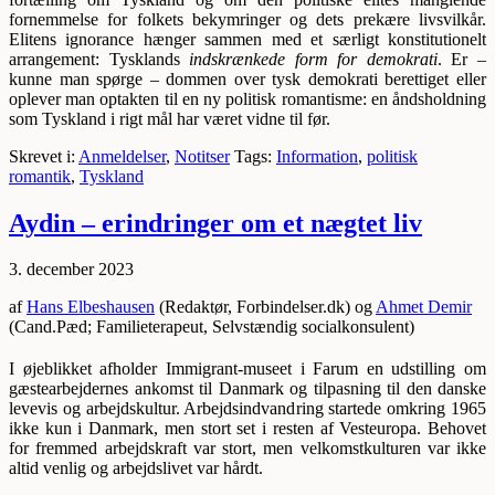
fornemmelse for folkets bekymringer og dets prekære livsvilkår.
Elitens ignorance hænger sammen med et særligt konstitutionelt
arrangement: Tysklands
indskrænkede
form for demokrati
. Er –
kunne man spørge – dommen over tysk demokrati berettiget eller
oplever man optakten til en ny politisk romantisme: en åndsholdning
som Tyskland i rigt mål har været vidne til før.
Skrevet i:
Anmeldelser
,
Notitser
Tags:
Information
,
politisk
romantik
,
Tyskland
Aydin – erindringer om et nægtet liv
3. december 2023
af
Hans Elbeshausen
(Redaktør, Forbindelser.dk) og
Ahmet Demir
(Cand.Pæd; Familieterapeut, Selvstændig socialkonsulent)
I øjeblikket afholder Immigrant-museet i Farum en udstilling om
gæstearbejdernes ankomst til Danmark og tilpasning til den danske
levevis og arbejdskultur. Arbejdsindvandring startede omkring 1965
ikke kun i Danmark, men stort set i resten af Vesteuropa. Behovet
for fremmed arbejdskraft var stort, men velkomstkulturen var ikke
altid venlig og arbejdslivet var hårdt.