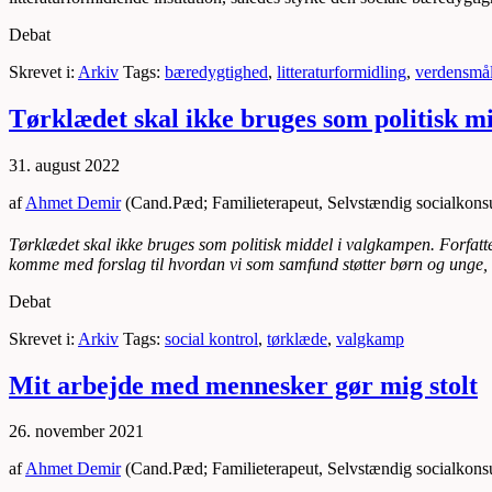
Debat
Skrevet i:
Arkiv
Tags:
bæredygtighed
,
litteraturformidling
,
verdensmå
Tørklædet skal ikke bruges som politisk m
31. august 2022
af
Ahmet Demir
(Cand.Pæd; Familieterapeut, Selvstændig socialkonsu
Tørklædet skal ikke bruges som politisk middel i valgkamp
en
. Forfatt
komme med forslag til hvordan vi som samfund støtter børn og unge, de
Debat
Skrevet i:
Arkiv
Tags:
social kontrol
,
tørklæde
,
valgkamp
Mit arbejde med mennesker gør mig stolt
26. november 2021
af
Ahmet Demir
(Cand.Pæd; Familieterapeut, Selvstændig socialkonsu