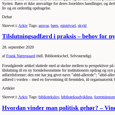
Syrien. Børn er ikke ansvarlige for deres forældres handlinger, og derf
liv og en ordentlig opdragelse.
Debat
Skrevet i:
Arkiv
Tags:
ansvar
,
børn
,
mistrivsel
,
skyld
Tilslutningsadfærd i praksis – behov for 
28. september 2020
af
Frank Nørregaard
(tidl. Bibliotekschef, Selvstændig)
Forudgående artikel sluttede med at skelne mellem to perspektiver på 
tilslutning til en ny forståelsesramme for institutionens opdrag og sy
adfærdsformer; den ene har jeg givet navn ”altid-allerede”; ”altid-all
adfærd i vorden – med en forventning til fremtiden, til organisatorisk
Artikler
Skrevet i:
Arkiv
Tags:
bibliotekslov
,
biblioteksudvikling
,
forretningsm
Hvordan vinder man politisk gehør? – Vi