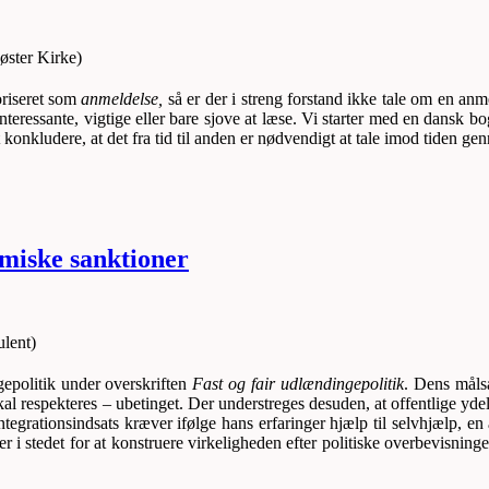
ster Kirke)
riseret som
anmeldelse,
så er der i streng forstand ikke tale om en anm
teressante, vigtige eller bare sjove at læse. Vi starter med en dansk b
konkludere, at det fra tid til anden er nødvendigt at tale imod tiden gen
omiske sanktioner
lent)
epolitik under overskriften
Fast og fair udlændingepolitik
. Dens målsæ
l respekteres – ubetinget. Der understreges desuden, at offentlige ydels
integrationsindsats kræver ifølge hans erfaringer hjælp til selvhjælp, e
r i stedet for at konstruere virkeligheden efter politiske overbevisninge