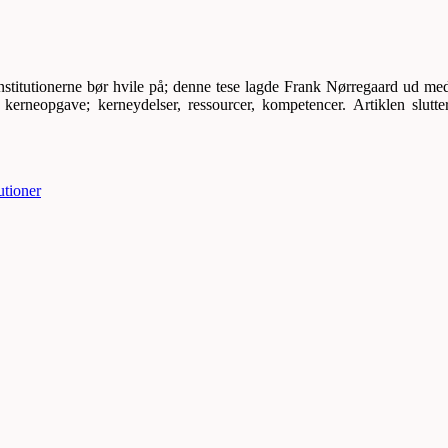
nstitutionerne bør hvile på; denne tese lagde Frank Nørregaard ud med i 
kerneopgave; kerneydelser, ressourcer, kompetencer. Artiklen slutt
utioner