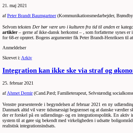
21. maj 2021
af
Peter Brandt Baumgartner
(Kommunikationsmedarbejder, Brøndbyø
Selvom teksten
Der bør være uro i kulturen fra tid til anden
er katego
artikler
– gerne af ikke-dansk herkomst – , som forfatterne synes er in
for 68-er oprøret. Bogens argumenter fik Peter Brandt-Henriksen til at 
Anmeldelser
Skrevet i:
Arkiv
Integration kan ikke ske via straf og økon
25. februar 2021
af
Ahmet Demir
(Cand.Pæd; Familieterapeut, Selvstændig socialkonsu
Venstre præsenterede i begyndelsen af februar 2021 en ny udlænding
Danmark altid vil være tidsmæssigt begrænset og at danske værdier ska
der er forskel på en udlændinge- og en integrationspolitik. En aktiv 
system til at gøre sig bekendt med virkeligheden i udsatte boligområde
realistisk integrationsindsats.