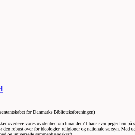
d
sentantskabet for Danmarks Biblioteksforeningen)
r overleve vores uvidenhed om hinanden? I hans svar peger han på skø
ør
den robust over for ideologier, religioner og nationale særsyn.
Med ud
hed og universelle sammenhængskraft.