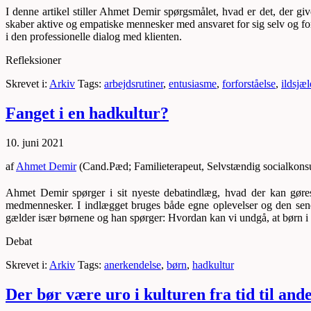
I
d
enne artikel stiller Ahmet Demir spørgsmålet, hvad er det, der giv
skaber aktive og empatiske mennesker med ansvaret for sig selv og f
i den professionelle dialog med klienten.
Refleksioner
Skrevet i:
Arkiv
Tags:
arbejdsrutiner
,
entusiasme
,
forforståelse
,
ildsjæl
Fanget i en hadkultur?
10. juni 2021
af
Ahmet Demir
(Cand.Pæd; Familieterapeut, Selvstændig socialkonsu
Ahmet Demir spørger i sit nyeste debatindlæg, hvad der kan gøres
medmennesker. I indlægget bruges både egne oplevelser og den sene
gælder især børnene og han spørger: Hvordan kan vi undgå, at børn i D
Debat
Skrevet i:
Arkiv
Tags:
anerkendelse
,
børn
,
hadkultur
Der bør være uro i kulturen fra tid til and