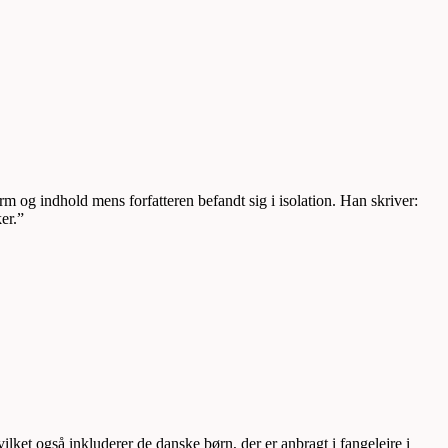
rm og indhold mens forfatteren befandt sig i isolation. Han skriver:
er.”
et også inkluderer de danske børn, der er anbragt i fangelejre i