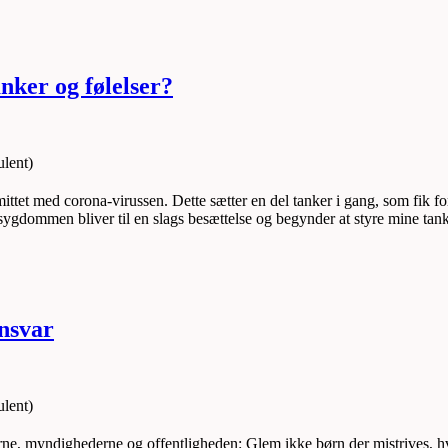
nker og følelser?
lent)
ittet med corona-virussen. Dette sætter en del tanker i gang, som fik fo
 sygdommen bliver til en slags besættelse og begynder at styre mine tank
ansvar
lent)
, myndighederne og offentligheden: Glem ikke børn der mistrives, hvilk