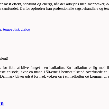
er mest effekt,
selvtillid og energi
, når der arbejdes med mennesker, de
or samfundet.
Derfor opfordrer han professionelle sagsbehandlere og terap
e
,
terapeutisk dialog
lent)
 for ikke at blive fanget i en hadkultur. En hadkultur er lig med
ste episode, hvor en mand i 50-erne i beruset tilstand overfusede e
anmark bliver udsat for had, vokser op i en hadkultur og kommer til at
en