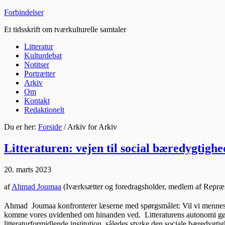
Forbindelser
Et tidsskrift om tværkulturelle samtaler
Litteratur
Kulturdebat
Notitser
Portrætter
Arkiv
Om
Kontakt
Redaktionelt
Du er her:
Forside
/
Arkiv for Arkiv
Litteraturen: vejen til social bæredygtighe
20. marts 2023
af
Ahmad Joumaa
(Iværksætter og foredragsholder, medlem af Repræ
Ahmad Joumaa konfronterer læserne med spørgsmålet: Vil vi menneske
komme vores uvidenhed om hinanden ved. Litteraturens autonomi g
litteraturformidlende institution, således
styrke den
sociale bæredygtig