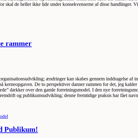
or skal de heller ikke lide under konsekvenserne af disse handlinger. Vi
nye rammer
organisationsudvikling; ændringer kan skabes gennem inddragelse af inter
n på kerneopgaven. De to perspektiver danner rammen for det, jeg kalder 
erede” dækker over den gamle forretningsmodel. I den nye forretningsmode
 fremdrift og publikumsudvikling; denne fremtidige praksis har fået navn
odel
nd Publikum!