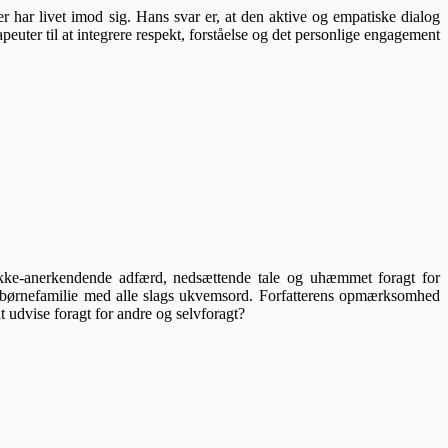
r har livet imod sig. Hans svar er, at den
aktive og empatiske dialog
euter til at integrere
respekt, forståelse og
det personlige engagement
 ikke-anerkendende adfærd, nedsættende tale og uhæmmet foragt for
n børnefamilie med alle slags ukvemsord. Forfatterens opmærksomhed
 udvise foragt for andre og selvforagt?