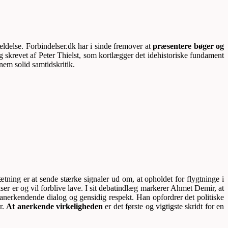
eldelse. Forbindelser.dk har i sinde fremover at
præsentere bøger og
og skrevet af Peter Thielst, som kortlægger det idehistoriske fundament
nem solid samtidskritik.
tning er at sende stærke signaler ud om, at opholdet for flygtninge i
er er og vil forblive lave. I sit debatindlæg markerer Ahmet Demir, at
n anerkendende dialog og gensidig respekt. Han opfordrer det politiske
r.
At anerkende virkeligheden
er det første og vigtigste skridt for en