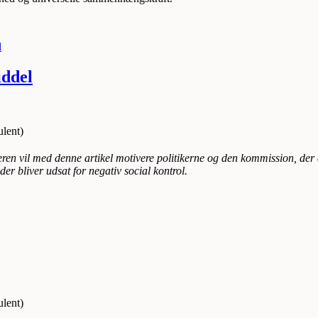
l
iddel
lent)
eren vil
med denne artikel
motivere
politikerne og den kommission, der er
r bliver udsat for negativ social kontrol.
lent)