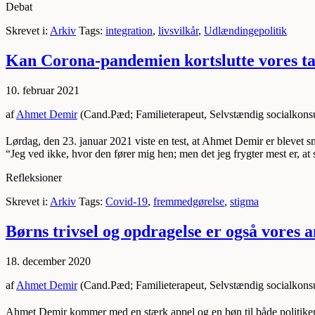
Debat
Skrevet i:
Arkiv
Tags:
integration
,
livsvilkår
,
Udlændingepolitik
Kan Corona-pandemien kortslutte vores ta
10. februar 2021
af
Ahmet Demir
(Cand.Pæd; Familieterapeut, Selvstændig socialkonsu
Lørdag, den 23. januar 2021 viste en test, at Ahmet Demir er blevet sm
“Jeg ved ikke, hvor den fører mig hen; men det jeg frygter mest er, at
Refleksioner
Skrevet i:
Arkiv
Tags:
Covid-19
,
fremmedgørelse
,
stigma
Børns trivsel og opdragelse er også vores 
18. december 2020
af
Ahmet Demir
(Cand.Pæd; Familieterapeut, Selvstændig socialkonsu
Ahmet Demir kommer med en stærk appel og en bøn til både politikerne