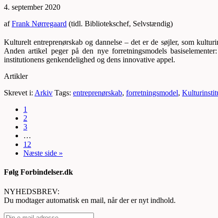
4. september 2020
af
Frank Nørregaard
(tidl. Bibliotekschef, Selvstændig)
Kulturelt entreprenørskab og dannelse – det er de søjler, som kulturi
Anden artikel peger på den nye forretningsmodels basiselementer: 
institutionens genkendelighed og dens innovative appel.
Artikler
Skrevet i:
Arkiv
Tags:
entreprenørskab
,
forretningsmodel
,
Kulturinstit
1
2
3
…
12
Næste side »
Følg Forbindelser.dk
NYHEDSBREV:
Du modtager automatisk en mail, når der er nyt indhold.