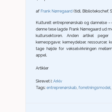
af
Frank Nørregaard
(tidl. Bibliotekschef,
Kulturelt entreprenørskab og dannelse – de
denne tese lagde Frank Nørregaard ud med i
kultursektoren. Anden artikel pege
kerneopgave; kerneydelser, ressourcer, k
tage højde for vekselvirkningen mellem
appel.
Artikler
Skrevet i:
Arkiv
Tags:
entreprenørskab
,
forretningsmodel