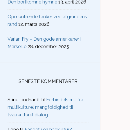
Den bortkomne hymne
13. april 2026
Opmuntrende tanker ved afgrundens
rand
12. marts 2026
Varian Fry – Den gode amerikaner i
Marseille
28. december 2025
SENESTE KOMMENTARER
Stine Lindhardt
til
Forbindelser – fra
multikulturel mangfoldighed til
tværkulturel dialog
Lone
til
Fanget i en hadkultur?