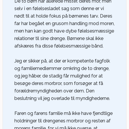
De to børn har allerede mistet deres mor, men
selv i en følelsesladet sag som denne er vi
nødt til at holde fokus på børnenes tarv. Deres
far har begået en grusom handling mod moren,
men han kan godt have dybe følelsesmæssige
relationer til sine drenge. Børnene skal ikke
afskæres fra disse følelsesmæssige bånd.
Jeg er sikker på, at der er kompetente fagfolk
og familiemedlemmer omkring de to drenge,
og jeg håber, de stadig får mulighed for at
besøge deres morbror, som forsøger at få
forældremyndigheden over dem. Den
beslutning vil jeg overlade til myndighederne.
Faren og farens familie må ikke have fjendtlige
holdninger til drengenes morbror og resten af
morens familie, for vi må ikke overse, at