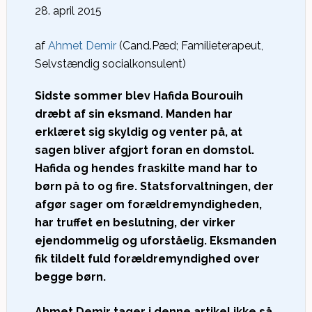
28. april 2015
af
Ahmet Demir
(Cand.Pæd; Familieterapeut,
Selvstændig socialkonsulent)
Sidste sommer blev Hafida Bourouih
dræbt af sin eksmand. Manden har
erklæret sig skyldig og venter på, at
sagen bliver afgjort foran en domstol.
Hafida og hendes fraskilte mand har to
børn på to og fire. Statsforvaltningen, der
afgør sager om forældremyndigheden,
har truffet en beslutning, der virker
ejendommelig og uforståelig. Eksmanden
fik tildelt fuld forældremyndighed over
begge børn.
Ahmet Demir tager i denne artikel ikke så