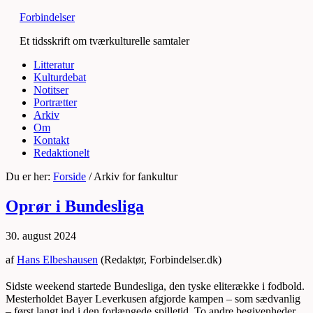
Forbindelser
Et tidsskrift om tværkulturelle samtaler
Litteratur
Kulturdebat
Notitser
Portrætter
Arkiv
Om
Kontakt
Redaktionelt
Du er her:
Forside
/
Arkiv for fankultur
Oprør i Bundesliga
30. august 2024
af
Hans Elbeshausen
(Redaktør, Forbindelser.dk)
Sidste weekend startede Bundesliga, den tyske eliterække i fodbold.
Mesterholdet Bayer Leverkusen afgjorde kampen – som sædvanlig
– først langt ind i den forlængede spilletid. To andre begivenheder