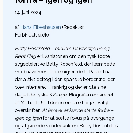
forfra – igen og igen
14. juni 2024
af
Hans Elbeshausen
(Redaktør,
Forbindelser.dk)
Betty Rosenfeld – mellem Davidsstjerne og
Rødt Flag
er livshistorien om den tysk fødte
sygeplejerske Betty Rosenfeld, der kæmpede
mod nazismen, der emigrerede til Palæstina,
der aktivt deltog i den spanske borgerkrig, der
blev interneret i Frankrig og der endte sine
dage i de tyske KZ-lejre. Biografien er skrevet
af Michael Uhl. I denne omtale har jeg valgt
overskriften
At leve er at kunne starte forfra –
igen og igen
for at sætte fokus på overgange
og afgørende vendepunkter i Betty Rosenfelds