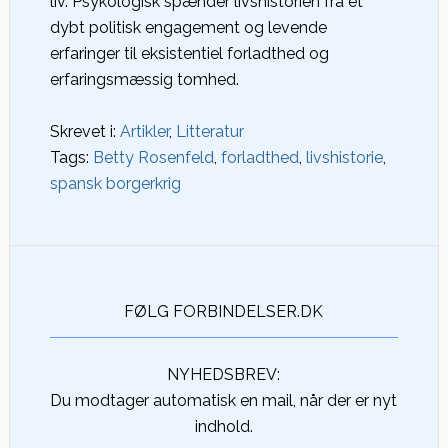
liv. Psykologisk spænder livshistorien fra et
dybt politisk engagement og levende
erfaringer til eksistentiel forladthed og
erfaringsmæssig tomhed.
Skrevet i:
Artikler
,
Litteratur
Tags:
Betty Rosenfeld
,
forladthed
,
livshistorie
,
spansk borgerkrig
FØLG FORBINDELSER.DK
NYHEDSBREV:
Du modtager automatisk en mail, når der er nyt
indhold.