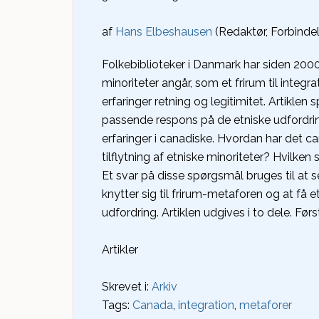
af
Hans Elbeshausen
(Redaktør, Forbindel
Folkebiblioteker i Danmark har siden 2000
minoriteter angår, som et frirum til integr
erfaringer retning og legitimitet. Artiklen
passende respons på de etniske udfordri
erfaringer i canadiske. Hvordan har det 
tilflytning af etniske minoriteter? Hvilk
Et svar på disse spørgsmål bruges til at
knytter sig til frirum-metaforen og at få 
udfordring. Artiklen udgives i to dele. Før
Artikler
Skrevet i:
Arkiv
Tags:
Canada
,
integration
,
metaforer