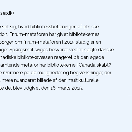
ser.dk)
 set sig, hvad biblioteksbetjeningen af etniske
ation. Frirum-metaforen har givet bibliotekernes
 spørger, om frirum-metaforen i 2015 stadig er en
nger. Spørgsmål søges besvaret ved at spejle danske
canadiske biblioteksvæsen reageret på den øgede
en samlende metafor har bibliotekerne i Canada skabt?
 se nærmere på de muligheder og begrænsninger, der
et mere nuanceret billede af den multikulturelle
ste del blev udgivet den 16. marts 2015.