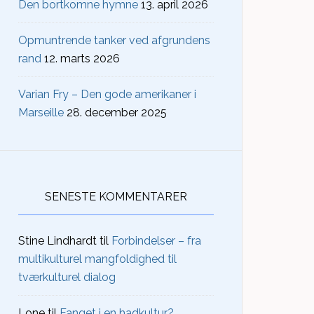
Den bortkomne hymne
13. april 2026
Opmuntrende tanker ved afgrundens
rand
12. marts 2026
Varian Fry – Den gode amerikaner i
Marseille
28. december 2025
SENESTE KOMMENTARER
Stine Lindhardt
til
Forbindelser – fra
multikulturel mangfoldighed til
tværkulturel dialog
Lone
til
Fanget i en hadkultur?