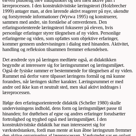
eleven pludselig blev midtpunktet og den mest aktive part i
læreprocessen. I den konstruktivistiske læringsteori (Holzbrecher
1999) antager man, at den lærende aktivt reagerer på nye, ukendte
og forstyrrende informationer (Wyrwa 1995) og konstruerer,
sammen med andre, sin forståelse af omverdenen. Den
erfaringsorienterede læringsteori fokuserer på eleven, hvis
personlige erfaringer styrer tilegnelsen af ny viden. Personlige
erfaringerne og viden, som opfattes som objektive erfaringer,
kommer gennem undervisningen i dialog med hinanden. Aktivitet,
handling og refleksion tilsammen fremmer erkendelsen.
Det ændrede syn på læringen medførte også, at didaktikken
begyndte at interessere sig for læringsrummet og læringsmiljøet.
Også de fysiske rammer er bestemmende for tilegnelsen af ny viden.
Rummet må derfor være tilpas­set læringens formål og må kunne
forandres, når læringen skifter karakter. Læringsrummet er med
andre ord ikke kun et neutralt sted, men skal aktivt inddrages i
læreprocessen.
Ifølge den erfaringsorienterede didaktik (Scheller 1980) skulle
undervisningens indhold, dens form og læringsmiljøet passe til
hinanden; for drøftelsen af egne og andres erfaringer forudsætter
fortrolighed og tryghed også med læringsmiljøet. I den
konstruktivistiske didaktik har man interesseret sig for
værkstedstanken, fordi man mente at kun åbne læringsrum fremmer
den aktive organisering af læreprocessen. Værkstedet var en oplagt