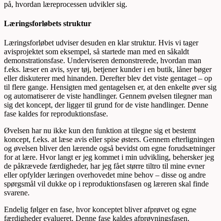
på, hvordan læreprocessen udvikler sig.
Læringsforløbets struktur
Læringsforløbet udviser desuden en klar struktur. Hvis vi tager
avisprojektet som eksempel, så startede man med en såkaldt
demonstrationsfase. Underviseren demonstrerede, hvordan man
f.eks. læser en avis, syer tøj, betjener kunder i en butik, låner bøger
eller diskuterer med hinanden. Derefter blev det viste gentaget – op
til flere gange. Hensigten med gentagelsen er, at den enkelte øver sig
og automatiserer de viste handlinger. Gennem øvelsen tilegner man
sig det koncept, der ligger til grund for de viste handlinger. Denne
fase kaldes for reproduktionsfase.
Øvelsen har nu ikke kun den funktion at tilegne sig et bestemt
koncept, f.eks. at læse avis eller spise østers. Gennem efterligningen
og øvelsen bliver den lærende også bevidst om egne forudsætninger
for at lære. Hvor langt er jeg kommet i min udvikling, behersker jeg
de påkrævede færdigheder, har jeg fået større tiltro til mine evner
eller opfylder læringen overhovedet mine behov – disse og andre
spørgsmål vil dukke op i reproduktionsfasen og læreren skal finde
svarene.
Endelig følger en fase, hvor konceptet bliver afprøvet og egne
færdigheder eva­lueret. Denne fase kaldes afprøvningsfasen.