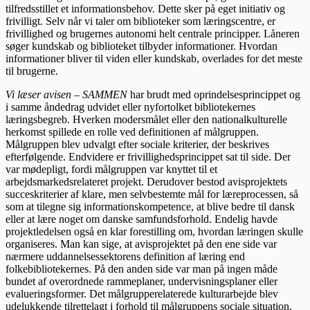
tilfredsstillet et informationsbehov. Dette sker på eget initiativ og
frivilligt. Selv når vi taler om biblioteker som læringscentre, er
frivillighed og brugernes autonomi helt centrale principper. Låneren
søger kundskab og biblioteket tilbyder informationer. Hvordan
informationer bliver til viden eller kundskab, overlades for det meste
til brugerne.
Vi læser avisen – SAMMEN
har brudt med oprindelsesprincippet og
i samme åndedrag udvidet eller nyfortolket bibliotekernes
læringsbegreb. Hverken modersmålet eller den nationalkulturelle
herkomst spillede en rolle ved definitionen af målgruppen.
Målgruppen blev udvalgt efter sociale kriterier, der beskrives
efterfølgende. Endvidere er frivillighedsprincippet sat til side. Der
var mødepligt, fordi målgruppen var knyttet til et
arbejdsmarkedsrelateret projekt. Derudover bestod avisprojektets
succeskriterier af klare, men selvbestemte mål for læreprocessen, så
som at tilegne sig informationskompetence, at blive bedre til dansk
eller at lære noget om danske samfundsforhold. Endelig havde
projektledelsen også en klar forestilling om, hvordan læringen skulle
organiseres. Man kan sige, at avisprojektet på den ene side var
nærmere uddannelsessektorens definition af læring end
folkebibliotekernes. På den anden side var man på ingen måde
bundet af overordnede rammeplaner, undervisningsplaner eller
evalueringsformer. Det målgrupperelaterede kulturarbejde blev
udelukkende tilrettelagt i forhold til målgruppens sociale situation,