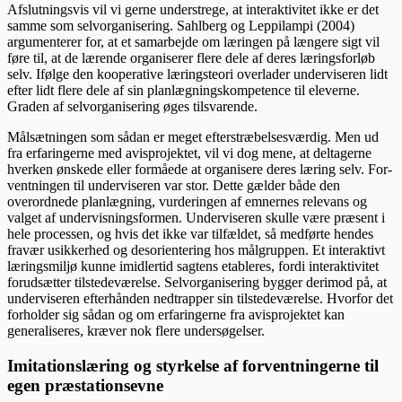
Afslutningsvis vil vi gerne understrege, at interaktivitet ikke er det
samme som selvorganisering. Sahlberg og Leppilampi (2004)
argumenterer for, at et samarbejde om læringen på længere sigt vil
føre til, at de lærende organiserer flere dele af deres læringsforløb
selv. Ifølge den kooperative lærings­teori overlader underviseren lidt
efter lidt flere dele af sin planlægningskompetence til eleverne.
Graden af selvorganisering øges tilsvarende.
Målsætningen som sådan er meget efterstræbelsesværdig. Men ud
fra erfaringerne med avisprojektet, vil vi dog mene, at deltagerne
hverken ønskede eller formåede at organisere deres læring selv. For­
ventningen til underviseren var stor. Dette gælder både den
overordnede planlægning, vurderingen af emnernes relevans og
valget af undervisningsformen. Underviseren skulle være præsent i
hele processen, og hvis det ikke var tilfældet, så medførte hendes
fravær usikkerhed og desorientering hos målgruppen. Et interaktivt
læringsmiljø kunne imidlertid sagtens etableres, fordi interaktivitet
forudsætter tilstedeværelse. Selvorganisering bygger derimod på, at
underviseren efterhånden nedtrapper sin tilstedeværelse. Hvorfor det
forholder sig sådan og om erfaringerne fra avisprojektet kan
generaliseres, kræver nok flere undersøgelser.
Imitationslæring og styrkelse af forventningerne til
egen præstationsevne