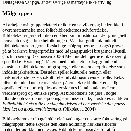
Deltagelsen var pga. af det særlige samarbejde ikke frivillig.
Målgruppen
At arbejde målgrupperelateret er ikke en selvfølge og heller ikke i
overensstemmelse med folkebibliotekernes selvforståelse.
Biblioteket er per definition en åben kulturinstitution, der principielt
henvender sig til hele befolkningen. Man har godt nok inddelt
bibliotekernes brugere i forskellige målgrupper og har også prøvet
på at beskrive brugerprofiler med udgangspunkt i brugernes livsstil.
(Jochumsen og Rasmussen 2000) Men inddelingerne er ikke særlig
specifikke. Hvad angår lånere med anden etnisk baggrund end
dansk har bibliotekerne brugt sproget eller national oprindelse som
inddelingskriterium. Desuden spiller kulturelle hensyn eller
herkomstlandenes sociokulturelle udviklingsniveau en rolle. F.eks.
bliver de udenlandske materialer på en række biblioteker stadig
opstillet efter et princip, hvor der skelnes blandt andet mellem
verdenssprog og etniske sprog. At bibliotekets brugere i nogle
tilfælde oplever denne opdeling som misvisende, illustreres i artiklen
Folkebibliotekets rolle i vedligeholdelsen af den russiske diasporas
identitet og modersmålslæsning.
(Nikolaeva 2004)
Bibliotekerne er tilbageholdende hvad angår en større fokusering på
målgrupper; dette skyldes den klare holdning: her klassificeres
materialer og ikke mennesker. Bibliotekerne opsøges for at få