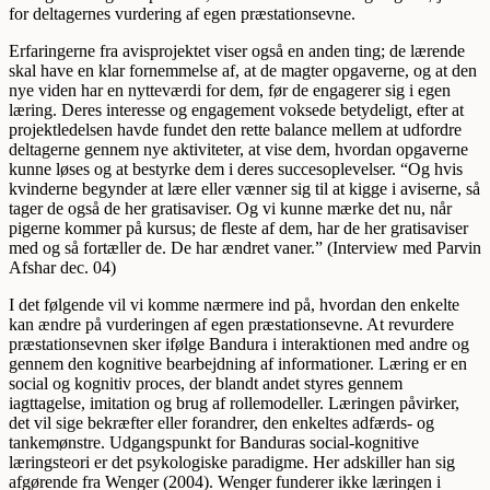
for deltagernes vurdering af egen præstationsevne.
Erfaringerne fra avisprojektet viser også en anden ting; de lærende
skal have en klar fornemmelse af, at de magter opgaverne, og at den
nye viden har en nytteværdi for dem, før de engagerer sig i egen
læring. Deres interesse og engagement voksede betydeligt, efter at
projektledelsen havde fundet den rette balance mellem at udfordre
deltagerne gennem nye aktiviteter, at vise dem, hvordan opgaverne
kunne løses og at bestyrke dem i deres succesoplevelser. “Og hvis
kvinderne begynder at lære eller vænner sig til at kigge i aviserne, så
tager de også de her gratisaviser. Og vi kunne mærke det nu, når
pigerne kommer på kursus; de fleste af dem, har de her gratisaviser
med og så fortæller de. De har ændret vaner.” (Interview med Parvin
Afshar dec. 04)
I det følgende vil vi komme nærmere ind på, hvordan den enkelte
kan ændre på vurderingen af egen præsta­tionsevne. At revurdere
præstationsevnen sker ifølge Bandura i interaktionen med andre og
gennem den kogni­tive bearbejdning af informationer. Læring er en
social og kognitiv proces, der blandt andet styres gennem
iagttagelse, imitation og brug af rollemodeller. Læringen påvirker,
det vil sige bekræfter eller forandrer, den enkeltes adfærds- og
tankemønstre. Udgangspunkt for Banduras social-kognitive
læringsteori er det psykologiske paradigme. Her adskiller han sig
afgørende fra Wenger (2004). Wenger funderer ikke læringen i