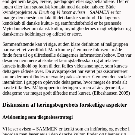
end gennem læger, lærere, pædagoger eller sagsbehandlere. Der er
ingen eller kun sporadisk kontakt med danske naboer. Både
kvindeprojektet
Al-Drub
og
Vi læser avisen – SAMMEN
er for
mange den eneste kontakt til det danske samfund. Deltagernes
kendskab til danske kultur- og samfundsforhold er begrænsede.
Mytedannelser om dansk kultur, myndighedernes magtbeføjelser og
danskernes holdninger og adfærd er store.
Sammenfattende kan vi sige, at den klare definition af målgruppen
har været ret værdifuld. Man kunne på en mere fokuseret måde
finde frem til og tilfredsstille deltagernes informationsbehov. Det var
desuden nemmere at skabe et læringsfællesskab og at relatere
kursets indhold og form til den fælles vidensmængde, som kursets
deltagere rådede over. Da avisprojektet har været praksisorienteret
kunne der nemt findes relevante praksisformer. Gennem den sociale
interaktion i gruppen oplevede deltagerne, hvor meget de trods alt
havde tilfælles. Målgruppeorienteringen var en af årsagerne til, at
deltagerne var meget godt tilfredse med kurset. (Elbeshausen 2005)
Diskussion af læringsbegrebets forskellige aspekter
Avislæsning som tilegnelsesstrategi
Vi læser avisen – SAMMEN er tænkt som en indføring og øvelse i,
hvordan man læser avis i den danske kultur, finder og tilegner sig