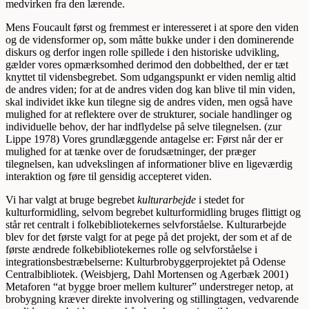
medvirken fra den lærende.
Mens Foucault først og fremmest er interesseret i at spore den viden
og de vidensformer op, som måtte bukke under i den dominerende
diskurs og derfor ingen rolle spillede i den historiske udvikling,
gælder vores opmærksomhed derimod den dobbelthed, der er tæt
knyttet til vidensbegrebet. Som udgangspunkt er viden nemlig altid
de andres viden; for at de andres viden dog kan blive til min viden,
skal individet ikke kun tilegne sig de andres viden, men også have
mulighed for at reflektere over de strukturer, sociale handlinger og
individuelle behov, der har indflydelse på selve tilegnelsen. (zur
Lippe 1978) Vores grundlæggende antagelse er: Først når der er
mulighed for at tænke over de forudsætninger, der præger
tilegnelsen, kan udvekslingen af informationer blive en ligeværdig
interaktion og føre til gensidig accepteret viden.
Vi har valgt at bruge begrebet
kulturarbejde
i stedet for
kulturformidling, selvom begrebet kulturformidling bruges flittigt og
står ret centralt i folkebibliotekernes selvforståelse. Kulturarbejde
blev for det første valgt for at pege på det projekt, der som et af de
første ændrede folkebibliotekernes rolle og selvforståelse i
integrationsbestræbelserne: Kulturbrobyggerprojektet på Odense
Centralbibliotek. (Weisbjerg, Dahl Mortensen og Agerbæk 2001)
Metaforen “at bygge broer mellem kulturer” understreger netop, at
brobygning kræver direkte involvering og stillingtagen, vedvarende