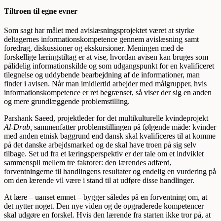
Tiltroen til egne evner
Som sagt har målet med avislæsningsprojektet været at styrke
deltagernes informationskompetence gennem avislæsning samt
foredrag, diskussioner og ekskursioner. Meningen med de
forskellige læringstiltag er at vise, hvordan avisen kan bruges som
pålidelig informationskilde og som udgangspunkt for en kvalificeret
tilegnelse og uddybende bearbejdning af de informationer, man
finder i avisen. Når man imidlertid arbejder med målgrupper, hvis
informationskompetence er ret begrænset, så viser der sig en anden
og mere grundlæggende problemstilling.
Parshank Saeed, projektleder for det multikulturelle kvindeprojekt
Al-Drub,
sammenfatter problemstillingen på følgende måde: kvinder
med anden etnisk baggrund end dansk skal kvalificeres til at komme
på det danske arbejdsmarked og de skal have troen på sig selv
tilbage. Set ud fra et læringsperspektiv er der tale om et indviklet
sammenspil mellem tre faktorer: den lærendes adfærd,
forventningerne til handlingens resultater og endelig en vurdering på
om den lærende vil være i stand til at udføre disse handlinger.
At lære – uanset emnet – bygger således på en forventning om, at
det nytter noget. Den nye viden og de opgraderede kompetencer
skal udgøre en forskel. Hvis den lærende fra starten ikke tror på, at