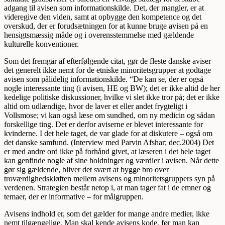
adgang til avisen som informationskilde. Det, der mangler, er at
videregive den viden, samt at opbygge den kompetence og det
overskud, der er forudsætningen for at kunne bruge avisen på en
hensigtsmæssig måde og i overensstemmelse med gældende
kulturelle konventioner.
Som det fremgår af efterfølgende citat, gør de fleste danske aviser
det generelt ikke nemt for de etniske minoritetsgrupper at godtage
avisen som pålidelig informationskilde. “De kan se, der er også
nogle interessante ting (i avisen, HE og BW); det er ikke altid de her
kedelige politiske diskussioner, hvilke vi slet ikke tror på; det er ikke
altid om udlændige, hvor de laver et eller andet frygteligt i
Vollsmose; vi kan også læse om sundhed, om ny medicin og sådan
forskellige ting. Det er derfor aviserne er blevet interessante for
kvinderne. I det hele taget, de var glade for at diskutere – også om
det danske samfund. (Interview med Parvin Afshar; dec.2004) Det
er med andre ord ikke på forhånd givet, at læseren i det hele taget
kan genfinde nogle af sine holdninger og værdier i avisen. Når dette
gør sig gældende, bliver det svært at bygge bro over
troværdighedskløften mellem avisens og minoritetsgruppers syn på
verdenen. Strategien består netop i, at man tager fat i de emner og
temaer, der er informative – for målgruppen.
Avisens indhold er, som det gælder for mange andre medier, ikke
nemt tilgængelige. Man skal kende avisens kode, før man kan