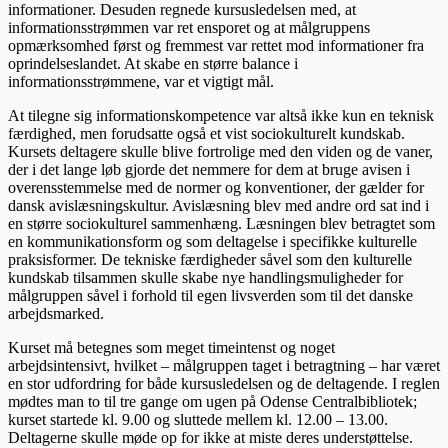
informationer. Desuden regnede kursusledelsen med, at
informationsstrømmen var ret ensporet og at målgruppens
opmærksomhed først og fremmest var rettet mod informationer fra
oprindelseslandet. At skabe en større balance i
informationsstrømmene, var et vigtigt mål.
At tilegne sig informationskompetence var altså ikke kun en teknisk
færdighed, men forudsatte også et vist sociokulturelt kundskab.
Kursets deltagere skulle blive fortrolige med den viden og de vaner,
der i det lange løb gjorde det nemmere for dem at bruge avisen i
overensstemmelse med de normer og konventioner, der gælder for
dansk avislæsningskultur. Avislæsning blev med andre ord sat ind i
en større sociokulturel sammenhæng. Læsningen blev betragtet som
en kommunikationsform og som deltagelse i specifikke kulturelle
praksisformer. De tekniske færdigheder såvel som den kulturelle
kundskab tilsammen skulle skabe nye handlingsmuligheder for
målgruppen såvel i forhold til egen livsverden som til det danske
arbejdsmarked.
Kurset må betegnes som meget timeintenst og noget
arbejdsintensivt, hvilket – målgruppen taget i betragtning – har været
en stor udfordring for både kursusledelsen og de deltagende. I reglen
mødtes man to til tre gange om ugen på Odense Centralbibliotek;
kurset startede kl. 9.00 og sluttede mellem kl. 12.00 – 13.00.
Deltagerne skulle møde op for ikke at miste deres understøttelse.