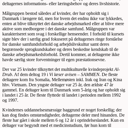
deltagernes informations- eller læringsbehov og deres livshistorie.
Målgruppen bestod således af kvinder, der har opholdt sig i
Danmark i længere tid, men for hvem det endnu ikke var lykkedes,
enten at blive tilknyttet det danske arbejdsmarked eller at blive mere
aktive som medborgere i det danske samfund. Målgruppen var
karakteriseret som svag i forskellige henseender. I forhold til kursets
sigte blev der i særlig grad fokuseret på deltagernes ringe forståelse
for danske samfundsforhold og arbejdslivskultur samt deres
begrænsede sprogkundskaber og deres beskedne kendskab til de
danske arbejdsmarkedsforhold. Dertil kommer, at deltagerne ikke
havde særlig store forventninger til egen præstationsevne.
Der var 25 kvinder tilknyttet det multikulturelle kvindeprojekt
Al-
Drub
. Af dem deltog 19 i
Vi læser avisen – SAMMEN.
De fleste
deltagere kom fra Somalia, Mellemøsten inkl. Irak og Iran og Kina
hhv. Vietnam. Den yngste deltager var 25 år, den ældste 47 år
gammel. En deltager kom til Danmark som 5-årig og har opholdt sig
i landet i 25 år. De fleste flyttede til landet i perioden mellem 1992
og 1997.
Kvindernes uddannelsesmæssige baggrund er noget forskellig; der
kan dog findes omstændigheder, deltagerne deler med hinanden. De
fleste har gået i skole mellem 6 og 12 år i oprindelseslandet. Kun en
deltager var begyndt med et medicinstudium, før hun kom til