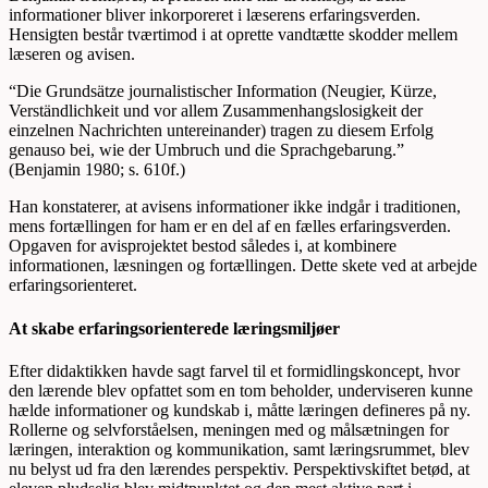
informationer bliver inkorporeret i læserens erfaringsverden.
Hensigten består tværtimod i at oprette vandtætte skodder mellem
læseren og avisen.
“Die Grundsätze journalistischer Information (Neugier, Kürze,
Verständlichkeit und vor allem Zusammenhangslosigkeit der
einzelnen Nachrichten untereinander) tragen zu diesem Erfolg
genauso bei, wie der Umbruch und die Sprachgebarung.”
(Benjamin 1980; s. 610f.)
Han konstaterer, at avisens informationer ikke indgår i traditionen,
mens fortællingen for ham er en del af en fælles erfaringsverden.
Opgaven for avisprojektet bestod således i, at kombinere
informationen, læsningen og fortællingen. Dette skete ved at arbejde
erfaringsorienteret.
At skabe erfaringsorienterede læringsmiljøer
Efter didaktikken havde sagt farvel til et formidlingskoncept, hvor
den lærende blev opfattet som en tom beholder, underviseren kunne
hælde informationer og kundskab i, måtte læringen defineres på ny.
Rollerne og selvforståelsen, meningen med og målsætningen for
læringen, interaktion og kommunikation, samt læringsrummet, blev
nu belyst ud fra den lærendes perspektiv. Perspektivskiftet betød, at