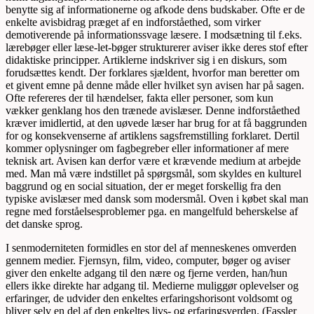
benytte sig af informationerne og afkode dens budskaber. Ofte er de
enkelte avisbidrag præget af en indforståethed, som virker
demotiverende på informationssvage læsere. I modsætning til f.eks.
lærebøger eller læse-let-bøger strukturerer aviser ikke deres stof efter
didaktiske principper. Artiklerne indskriver sig i en diskurs, som
forudsættes kendt. Der forklares sjældent, hvorfor man beretter om
et givent emne på denne måde eller hvilket syn avisen har på sagen.
Ofte refereres der til hændelser, fakta eller personer, som kun
vækker genklang hos den trænede avislæser. Denne indforståethed
kræver imidlertid, at den uøvede læser har brug for at få baggrunden
for og konsekvenserne af artiklens sagsfremstilling forklaret. Dertil
kommer oplysninger om fagbegreber eller informationer af mere
teknisk art. Avisen kan derfor være et krævende medium at arbejde
med. Man må være indstillet på spørgsmål, som skyldes en kulturel
baggrund og en social situation, der er meget forskellig fra den
typiske avislæser med dansk som modersmål. Oven i købet skal man
regne med forståelsesproblemer pga. en mangelfuld beherskelse af
det danske sprog.
I senmoderniteten formidles en stor del af menneskenes omverden
gennem medier. Fjernsyn, film, video, computer, bøger og aviser
giver den enkelte adgang til den nære og fjerne verden, han/hun
ellers ikke direkte har adgang til. Medierne muliggør oplevelser og
erfaringer, de udvider den enkeltes erfaringshorisont voldsomt og
bliver selv en del af den enkeltes livs- og erfaringsverden. (Fassler