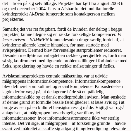
det – troen på sig selv tilbage. Projektet har kørt fra august 2003 til
og med december 2004. Parvin Afshar fra det multikulturelle
kvindeprojekt
Al-Drub
fungerede som kontaktperson mellem
projekterne.
Samarbejdet var ret frugtbart, fordi de kvinder, der deltog i begge
projekter, kunne tilegne sig en række forskellige kompetencer.
Vi
læser avisen – SAMMEN
kunne desuden drage særlig fordel af, at
kvinderne allerede kendte hinanden, før man startede med
avisprojektet. Dermed blev forventelige startproblemer reduceret.
Desuden medførte samarbejdet en række synergieffekter, fordi man
så sig konfronteret med lignende problemstillinger i forbindelse med
f.eks. sproglæring og havde en række målsætninger til fælles.
Avislæsningsprojektets centrale målsætning var at udvide
målgruppens informationskompetence. Informationskompetence
blev defineret som kulturel og social kompetence. Kursusledelsen
lagde derfor vægt på, at deltagerne både så en pålidelig
informationskilde og et dansk medieprodukt i avisen. Man ønskede
af denne grund at formidle basale færdigheder i at læse avis og i at
bruge avisen på en kulturel hensigtsmæssig måde. Vigtigt var også
antagelsen, at målgruppen hovedsagelig var tilknyttet
informationszoner, hvor informationsstrømmene ikke var særlig
intense. Det vil sige, at målgruppen – af forskellige grunde – havde
svært ved målrettet at skaffe sig adgang til nødvendige og relevante