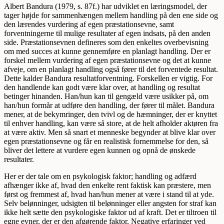
Albert Bandura (1979, s. 87f.) har udviklet en læringsmodel, der
tager højde for sammenhængen mellem handling på den ene side og
den lærendes vurdering af egen præstationsevne, samt
forventningerne til mulige resultater af egen indsats, på den anden
side. Præstationsevnen defineres som den enkeltes overbevisning
om med succes at kunne gennemføre en planlagt handling. Der er
forskel mellem vurdering af egen præstationsevne og det at kunne
afveje, om en planlagt handling også fører til det forventede resultat.
Dette kalder Bandura resultatforventning. Forskellen er vigtig. For
den handlende kan godt være klar over, at handling og resultat
betinger hinanden. Han/hun kan til gengæld være usikker på, om
han/hun formår at udføre den handling, der fører til målet. Bandura
mener, at de bekymringer, den tvivl og de hæmninger, der er knyttet
til enhver handling, kan være så store, at de helt afholder aktøren fra
at være aktiv. Men så snart et menneske begynder at blive klar over
egen præstationsevne og får en realistisk fornemmelse for den, så
bliver det lettere at vurdere egen kunnen og opnå de ønskede
resultater.
Her er der tale om en psykologisk faktor; handling og adfærd
afhænger ikke af, hvad den enkelte rent faktisk kan præstere, men
først og fremmest af, hvad han/hun mener at være i stand til at yde.
Selv belønninger, udsigten til belønninger eller angsten for straf kan
ikke helt sætte den psykologiske faktor ud af kraft. Det er tiltroen til
egne evner, der er den afgørende faktor. Negative erfaringer ved