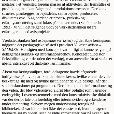
metafor: i et værksted foregår masser af aktiviteter, der fremstilles et
produkt og man kan følge med i produktionsprocessen. Der kon­
strueres, planlægges, arbejdsdeles, samarbejdes, produceres,
diskuteres osv.. Nøgleordene er proces-, praksis- og
erfaringsorientering samt fokus på den lærende. (Schönknecht
1993). Vi vil i det følgende uddybe værkstedstanken ud fra
erfaringerne med avisprojektet.
Værkstedstanken (
det arbejdende værksted
) og det åbne læringsrum
udgjorde det pædagogiske ståsted i projektet
Vi læser avisen –
SAMMEN.
Hensigten med konceptet var hurtigt at kunne reagere på
deltagernes lærings- og informationsbehov. Konceptet tillod stor
fleksibilitet og var desuden det værktøj, man anvendte for at skabe et
åbent, interaktivt og dialogisk læringsmiljø.
Åbent var læringsmiljøet, fordi deltagerne havde afgørende
indflydelse på, hvilke artikler der skulle læses, hvilke emner de ville
beskæftige sig med og hvilke institutioner de ville besøge, når der
stod ekskursioner på programmet. Dertil kom, at de informationer og
den viden, der blev videregivet, aldrig blev opfattet som værende
endegyldig. I overensstemmelse med den konstruktivistiske didaktik
var der derfor tale om foreløbig eller interimsviden og erkendelse
under forandring. Selvom megen undervisning foregik på
biblioteket, så var biblioteket ikke det eneste sted, hvor deltagerne
tilegnede sig ny viden. Man besøgte sprogcafeer, var på sygehusets