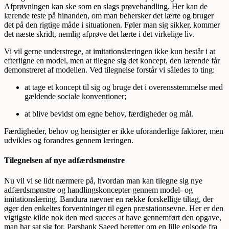
Afprøvningen kan ske som en slags prøvehandling. Her kan de
lærende teste på hinanden, om man behersker det lærte og bruger
det på den rigtige måde i situationen. Føler man sig sikker, kommer
det næste skridt, nemlig afprøve det lærte i det virkelige liv.
Vi vil gerne understrege, at imitationslæringen ikke kun består i at
efterligne en model, men at tilegne sig det koncept, den lærende får
demonstreret af modellen. Ved tilegnelse forstår vi således to ting:
at tage et koncept til sig og bruge det i overensstemmelse med
gældende sociale konventioner;
at blive bevidst om egne behov, færdigheder og mål.
Færdigheder, behov og hensigter er ikke uforanderlige faktorer, men
udvikles og forandres gennem læringen.
Tilegnelsen af nye adfærdsmønstre
Nu vil vi se lidt nærmere på, hvordan man kan tilegne sig nye
adfærdsmønstre og handlingskoncepter gennem model- og
imitationslæring. Bandura nævner en række forskellige tiltag, der
øger den enkeltes forventninger til egen præstationsevne. Her er den
vigtigste kilde nok den med succes at have gennemført den opgave,
man har sat sig for. Parshank Saeed beretter om en lille episode fra