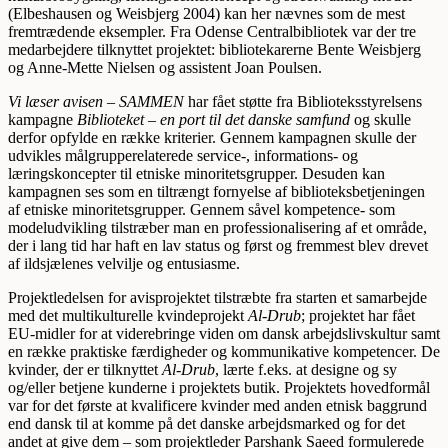
(Elbeshausen og Weisbjerg 2004) kan her nævnes som de mest
fremtrædende eksempler. Fra Odense Centralbibliotek var der tre
medarbejdere tilknyttet projektet: bibliotekarerne Bente Weisbjerg
og Anne-Mette Nielsen og assistent Joan Poulsen.
Vi læser avisen – SAMMEN
har fået støtte fra Biblioteksstyrelsens
kampagne
Biblioteket – en port til det danske samfund
og skulle
derfor opfylde en række kriterier. Gennem kampagnen skulle der
udvikles målgrupperelaterede service-, informations- og
læringskoncepter til etniske minoritetsgrupper. Desuden kan
kampagnen ses som en tiltrængt fornyelse af biblioteksbetjeningen
af etniske minoritetsgrupper. Gennem såvel kompetence- som
modeludvikling tilstræber man en professionalisering af et område,
der i lang tid har haft en lav status og først og fremmest blev drevet
af ildsjælenes velvilje og entusiasme.
Projektledelsen for avisprojektet tilstræbte fra starten et samarbejde
med det multikulturelle kvindeprojekt
Al-Drub
; projektet har fået
EU-midler for at viderebringe viden om dansk arbejdslivskultur samt
en række praktiske færdigheder og kommunikative kompetencer. De
kvinder, der er tilknyttet
Al-Drub
, lærte f.eks. at designe og sy
og/eller betjene kunderne i projektets butik. Projektets hovedformål
var for det første at kvalificere kvinder med anden etnisk baggrund
end dansk til at komme på det danske arbejdsmarked og for det
andet at give dem – som projektleder Parshank Saeed formulerede