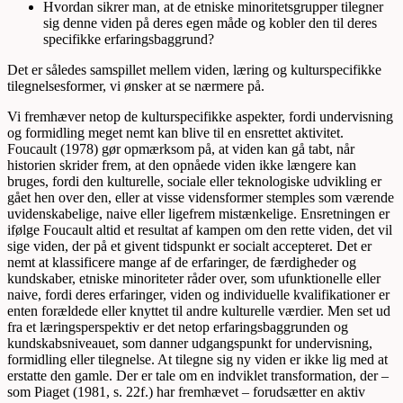
Hvordan sikrer man, at de etniske minoritetsgrupper tilegner
sig denne viden på deres egen måde og kobler den til deres
specifikke erfaringsbaggrund?
Det er således samspillet mellem viden, læring og kulturspecifikke
tilegnelsesformer, vi ønsker at se nærmere på.
Vi fremhæver netop de kulturspecifikke aspekter, fordi undervisning
og formidling meget nemt kan blive til en ensrettet aktivitet.
Foucault (1978) gør opmærksom på, at viden kan gå tabt, når
historien skrider frem, at den opnåede viden ikke længere kan
bruges, fordi den kulturelle, sociale eller teknologiske udvikling er
gået hen over den, eller at visse vidensformer stemples som værende
uvidenskabelige, naive eller ligefrem mistænkelige. Ensretningen er
ifølge Foucault altid et resultat af kampen om den rette viden, det vil
sige viden, der på et givent tidspunkt er socialt accepteret. Det er
nemt at klassificere mange af de erfaringer, de færdigheder og
kundskaber, etniske minoriteter råder over, som ufunktionelle eller
naive, fordi deres erfaringer, viden og individuelle kvalifikationer er
enten forældede eller knyttet til andre kulturelle værdier. Men set ud
fra et læringsperspektiv er det netop erfaringsbaggrunden og
kundskabsniveauet, som danner udgangspunkt for undervisning,
formidling eller tilegnelse. At tilegne sig ny viden er ikke lig med at
erstatte den gamle. Der er tale om en indviklet transformation, der –
som Piaget (1981, s. 22f.) har fremhævet – forudsætter en aktiv