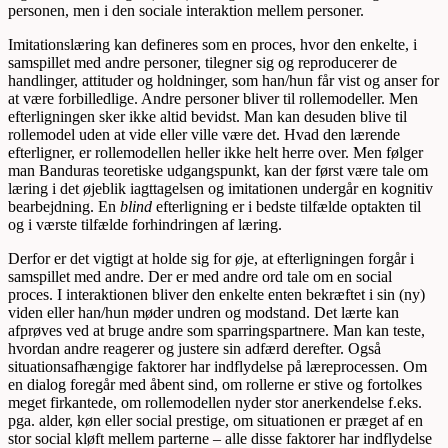
personen, men i den sociale interaktion mellem personer.
Imitationslæring kan defineres som en proces, hvor den enkelte, i
samspillet med andre personer, tilegner sig og reproducerer de
handlinger, attituder og holdninger, som han/hun får vist og anser for
at være forbilledlige. Andre personer bliver til rollemodeller. Men
efterligningen sker ikke altid bevidst. Man kan desuden blive til
rollemodel uden at vide eller ville være det. Hvad den lærende
efterligner, er rollemodellen heller ikke helt herre over. Men følger
man Banduras teoretiske udgangspunkt, kan der først være tale om
læring i det øjeblik iagt­tagel­sen og imitationen undergår en kognitiv
bearbejdning. En
blind
efterligning er i bedste tilfælde optak­ten til
og i værste tilfælde forhindringen af læring.
Derfor er det vigtigt at holde sig for øje, at efterligningen forgår i
samspillet med andre. Der er med andre ord tale om en social
proces. I interaktionen bliver den enkelte enten bekræftet i sin (ny)
viden eller han/hun møder undren og modstand. Det lærte kan
afprøves ved at bruge andre som sparringspartnere. Man kan teste,
hvordan andre reagerer og justere sin adfærd derefter. Også
situationsafhængige faktorer har indflydelse på læreprocessen. Om
en dialog foregår med åbent sind, om rollerne er stive og fortolkes
meget firkantede, om rollemodellen nyder stor anerkendelse f.eks.
pga. alder, køn eller social prestige, om situationen er præget af en
stor social kløft mellem parterne – alle disse faktorer har indflydelse