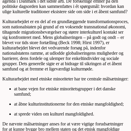
agenda i Danmark i det sidste årti. De forskellige emner på den
politiske dagsorden kan sammenfattes i ét spørgsmål: hvordan kan
ulige kulturelle traditioner eksistere side om side i et åbent samfund?
Kulturarbejdet er en del af en grundlæggende transformationsproces,
som nationalstaten på grund af en voksende transnational økonomi,
tiltagende migrationsbevægelser og større interkulturel kontakt ser
sig konfronteret med. Mens globaliseringen – på godt og ondt – er
blevet vor tids store fortælling (Beck 1998; Hirst 1997), er
kulturarbejdet blevet det vedvarende forsøg på, indenfor
nationalstatens ramme, at udlodde globaliseringens muligheder og
barrierer, dens fordele og ulemper for enkeltindivider og sociale
grupper. Dets generelle sigte er at bidrage til sikringen af et åbent
samfund og at fremme et ligeværdigt kulturmøde.
Kulturarbejdet med etniske minoriteter har tre centrale målsætninger:
at bane vejen for etniske minoritetsgrupper i det danske
samfund;
at åbne kulturinstitutionerne for den etniske mangfoldighed;
at sprede viden om kulturel mangfoldighed.
De nævnte målsætninger anses for at være vigtige forudsætninger
for at kunne bygge bro mellem staten og det etnisk mangfoldige