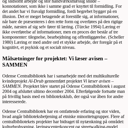
og slidsomt arbejde og stor håndværksmæssig snilde –
konnotationer, som ikke i samme grad er knyttet til formidling. For
det andet har vi fravalgt formidling, fordi begrebet bygger på en
illusion. Det er meget betagende at forestille sig, at informationer,
når bare de præsenteres i den rette form og overføres på den rigtige
måde, næsten af sig selv fører til læring. (Türcke 1994) Læring er
ikke overførelse af informationer, men en proces der består af tre
komponenter: tilegnelse, bearbejdning og offentliggørelse. (Scheller
1980) Læring er med andre ord et stykke arbejde, der foregår på et
kognitivt, et psykisk og et socialt niveau.
Målsætninger for projektet: Vi læser avisen –
SAMMEN
Odense Centralbibliotek har i samarbejde med det multikulturelle
kvindeprojekt
Al-Drub
gennemført projektet
Vi læser avisen –
SAMMEN.
Projektet blev startet på Odense Centralbibliotek i august
2004 og afsluttet ultimo december 2004. Efterfølgende fortsatte man
på frivillig basis med en biblioteksklub, der også var åben for andre
interesserede.
Odense Centralbibliotek har en omfattende erfaring og stor viden,
hvad angår biblioteksbetjening af etniske minoritetsgrupper. Flere af
centralbibliotekets projekter har bidraget til nytænkning på området:
kulturbrobygning, læringscenterkoncept og streetwalking-model