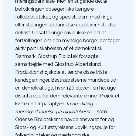
meningsdannelse. Men en stigende del af
befolkningen opsøger ikke længere
folkebiblioteket; og specielt dem med ringe
eller slet ingen uddannelse udebliver helt eller
delvist. Udsatte unge bliver ikke en del af
fortællingen om den myndige borger, der tager
aktiv part i skabelsen af et demokratisk
Danmark. Glostrup Bibliotek forsøgte i
samarbejde med Glostrup Albertslund
Produktionshøjskole at ændre disse triste
kendsgerninger. Bestræbelserne mundede ud i
en demokratiuge, hvor 120 elever i en hel uge
diskuterede for dem relevante emner. Projektet
kørte under paraplyen
Ta nu stilling –
meningsdannelse på bibliotekerne
– som
Odense Bibliotekerne havde ansvaret for og
Slots- og Kulturstyrelsens udviklingspulje for
folkebiblioteker og pædagogiske