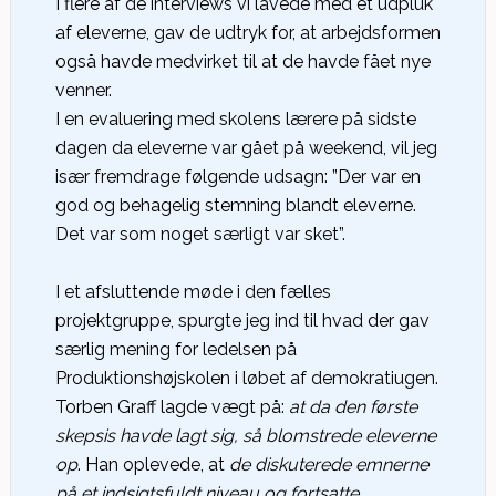
I flere af de interviews vi lavede med et udpluk
af eleverne, gav de udtryk for, at arbejdsformen
også havde medvirket til at de havde fået nye
venner.
I en evaluering med skolens lærere på sidste
dagen da eleverne var gået på weekend, vil jeg
især fremdrage følgende udsagn: ”Der var en
god og behagelig stemning blandt eleverne.
Det var som noget særligt var sket”.
I et afsluttende møde i den fælles
projektgruppe, spurgte jeg ind til hvad der gav
særlig mening for ledelsen på
Produktionshøjskolen i løbet af demokratiugen.
Torben Graff lagde vægt på:
at da den første
skepsis havde lagt sig, så blomstrede eleverne
op
. Han oplevede, at
de diskuterede emnerne
på et indsigtsfuldt niveau og fortsatte