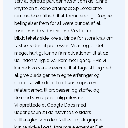
selv at oprette partidannelser som de kunne
knytte an til egne erfaringer. Spillereglerne
rummede en frihed til at formulere sig på egne
betingelser frem for at være bundet af et
eksisterende vidensystem. Vi ville fra
bibliotekets side ikke at binde for store krav om
faktuel viden til processen. Vi antog, at det
meget hurtigt kunne få motivationen til at dø
ud, inden vi rigtig var kommet i gang. Hvis vi
kunne involvere eleverne til at tage stilling ved
at give plads gennem egne erfaringer og
sprog, så ville de lettere kunne opnå en
relaterbarhed til processen og stoffet og
dermed større personlig relevans.
Vi oprettede et Google Docs med
udgangspunkt i de nævnte tre siders
spilleregler, som den fælles projektgruppe
kunne skrive i og tilføre nye elementer. Det